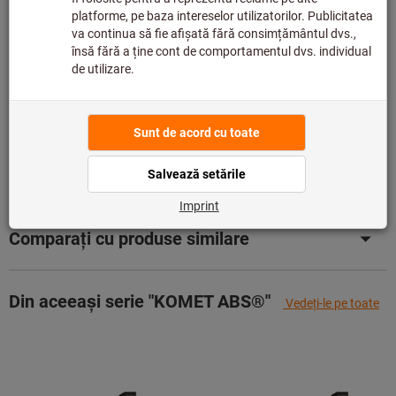
principală și, prin urmare, nu este în stocul nostru.
Info
Adaugă la lista de dorințe
Distribuiţi produsul
Detalii despre produs
Descriere
Comparați cu produse similare
Din aceeași serie "KOMET ABS®"
Vedeţi-le pe toate