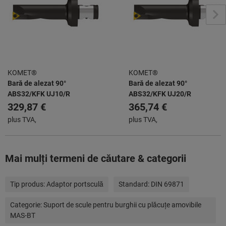
KOMET®
KOMET®
Bară de alezat 90°
Bară de alezat 90°
ABS32/KFK UJ10/R
ABS32/KFK UJ20/R
329,87 €
365,74 €
plus TVA,
plus TVA,
Mai mulţi termeni de căutare & categorii
Tip produs:
Adaptor portsculă
Standard:
DIN 69871
Categorie:
Suport de scule pentru burghii cu plăcuţe amovibile
MAS-BT