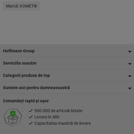
Marcă:
KOMET®
Footer
Hoffmann Group
Serviciile noastre
Categorii produse de top
Suntem aici pentru dumneavoastră
Comandaţi rapid şi uşor
500.000 de articole listate
Livrare în 48h
Capacitatea maximă de livrare