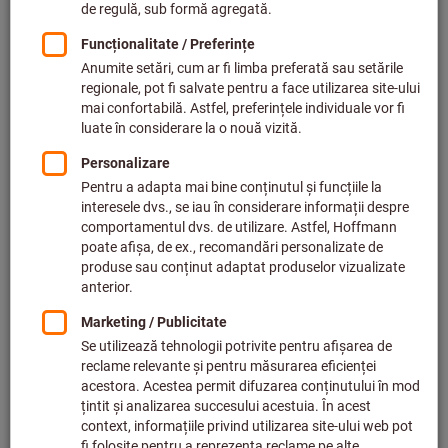
Preț per 1 buc.
plus TVA,
plus cost livrare
Prețuri individuale pentru clienții de afaceri după
conectare.
Cantitate
Adăugaţi în coş
Termen de livrare estimat: 2-3 săptămâni
Vă rugăm să țineți cont de termenul de livrare și de
recomandări:
Comandăm acest articol pentru dvs. direct de la
producător, deoarece nu face parte din gama noastră