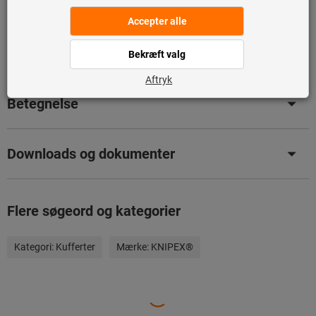
Tilføj til ønskeliste
Del artikel
Produktdetaljer
Betegnelse
Downloads og dokumenter
Flere søgeord og kategorier
Kategori:
Kufferter
Mærke:
KNIPEX®