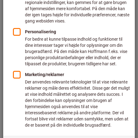
Pris pr. 1 styk
plus moms
plus fragt
Individuelle priser for erhvervskunder efter
login.
Antal
I varekurven
Videresendelse af levering
Anslået leveringstid: 1-2 uger
Bemærk venligst den forlængede leveringstid og den
begrænsede rådgivning:
Vi bestiller denne vare til dig direkte fra producenten, da
den ikke er en del af vores hovedsortiment og derfor ikke
er på lager hos os.
Info