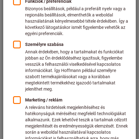
Ár / 1 Darab
plusz az aktuális ÁFA.
Árak plusz szállítási költségek
Egyedi árak az üzleti ügyfelek számára a
bejelentkezés
után.
Mennyiség
A kosárba
Szállítás továbbítása
Várható szállítási idő: 1-2 hét
Kérjük, vegye figyelembe a szállítási időt és a
korlátozott tanácsadást:
Ezt a terméket közvetlenül a gyártótól rendeljük meg
Önnek, mivel nem része a fő kínálatunknak, és nem
tartjuk raktáron.
Info