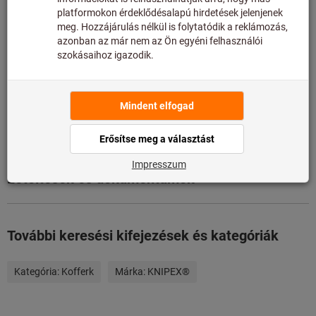
Hozzáadás a kívánságlistához
Cikk megosztása
Termékadatok
Leírás
Letöltések és dokumentumok
További keresési kifejezések és kategóriák
Kategória:
Kofferk
Márka:
KNIPEX®