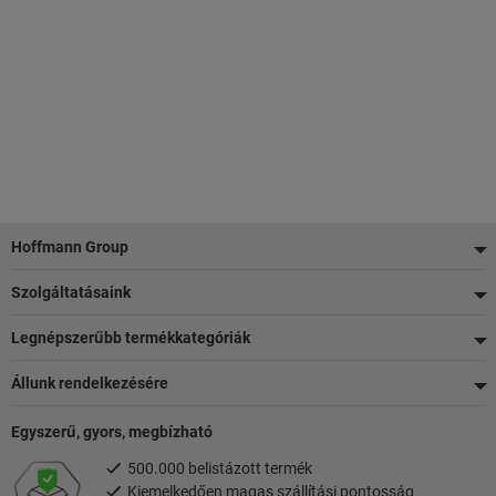
Lábléc
Hoffmann Group
Szolgáltatásaink
Legnépszerűbb termékkategóriák
Állunk rendelkezésére
Egyszerű, gyors, megbízható
500.000 belistázott termék
Kiemelkedően magas szállítási pontosság