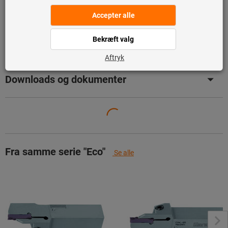
Produktdetaljer
Betegnelse
Downloads og dokumenter
Fra samme serie "Eco"
Se alle