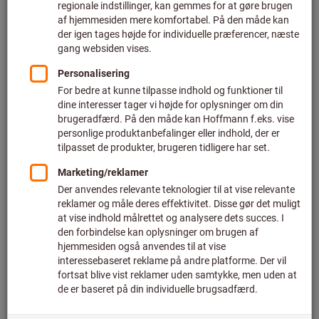
Pris pr. 1 styk
plus moms
plus fragt
Individuelle priser for erhvervskunder efter
login.
Antal
I varekurven
Kan leveres med det samme
Tilføj til ønskeliste
Del artikel
Bladrekatalog