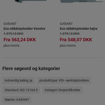
GARANT
GARANT
Eco-stikdrejeholder Venstre
Eco-stikdrejeholder højre
1.379,13 DKK
1.379,13 DKK
Fra
563,24 DKK
Fra
548,07 DKK
plus moms
plus moms
Flere søgeord og kategorier
Indvendig køling:
ja
produkttype:
VDI- værktøjsholdere
Standard:
ISO 12164-3
Kategori:
Drejestålholder
Mærke:
GARANT