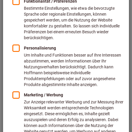
Preis pro 1 Stück
inkl. MwSt.
zzgl. Versandkosten
Netto: 158,00 €
Menge
In den Warenkorb
Lieferzeit ca.
1-2 Werktage
Sofort lieferbar
Artikel merken
Artikel teilen
Blätterkatalog
Produktdetails