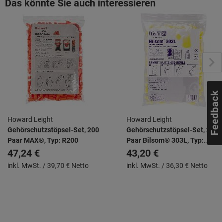
Das könnte Sie auch interessieren
Howard Leight
Howard Leight
Gehörschutzstöpsel-Set, 200
Gehörschutzstöpsel-Set, 200
Paar MAX®, Typ: R200
Paar Bilsom® 303L, Typ:
R200
47,24 €
43,20 €
inkl. MwSt. /
39,70 € Netto
inkl. MwSt. /
36,30 € Netto