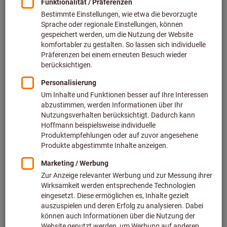
Setpreis 200 Paar (0,22 € / 1 Paar)
inkl. MwSt.
zzgl. Versandkosten
Netto: 37,10 €
Typ:
200
R200
Menge
In den Warenkorb
Lieferzeit ca.
1-2 Werktage
Sofort lieferbar
Artikel merken
Artikel teilen