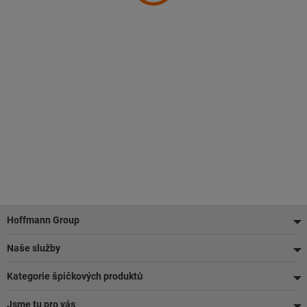
Zápatí
Hoffmann Group
Naše služby
Kategorie špičkových produktů
Jsme tu pro vás