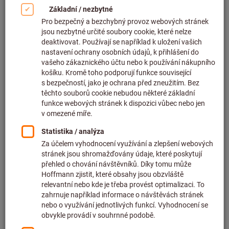
Kliknutím zvětšíte obrázek