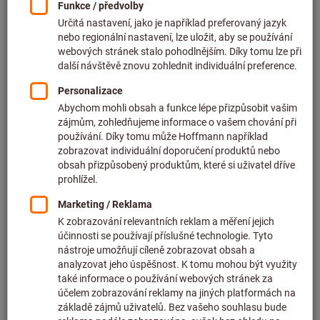
Cena za 1 ks
bez DPH v platné výši
plus náklady na dopravu
Individuální ceny pro firemní zákazníky po
přihlášení.
Množství
Do košíku
Předpokládaná doba dodání: 2–3 týdny
Upozorňujeme na prodlouženou dodací lhůtu a
omezené poradenství:
Tuto položku pro vás objednáváme přímo u výrobce,
protože není součástí našeho hlavního sortimentu, a
proto ji nemáme skladem.
Informace