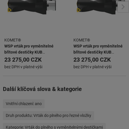
KOMET®
KOMET®
WSP vrták pro vyměnitelné
WSP vrták pro vyměnitelné
břitové destičky KUB
břitové destičky KUB
ABS63/W2942/45/90/R
ABS63/W2942/48/96/R
23 275,00 CZK
23 275,00 CZK
bez DPH v platné výši
bez DPH v platné výši
Další klíčová slova & kategorie
Vnitřní chlazení:
ano
Druh produktu:
Vrták do plného pro řezné vložky
Kategorie:
Vrták do plného s vyměnitelnými destičkami