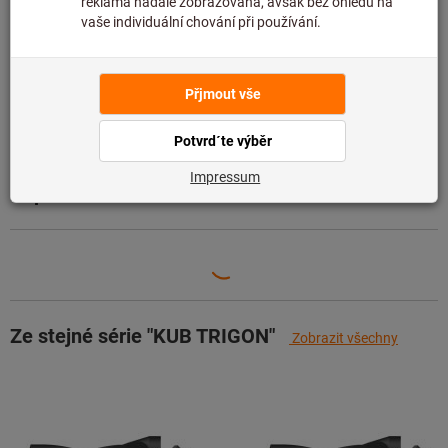
Přidat do seznamu přání
Sdílet artikl
Údaje o výrobku
Popis
Ze stejné série "KUB TRIGON"
Zobrazit všechny