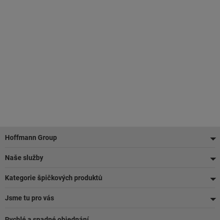
Zápatí
Hoffmann Group
Naše služby
Kategorie špičkových produktů
Jsme tu pro vás
Rychlé a snadné objednání