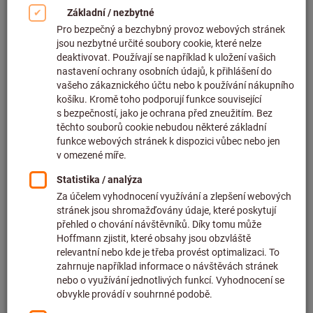
Kliknutím zvětšíte obrázek