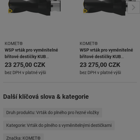
KOMET®
KOMET®
WSP vrták pro vyměnitelné
WSP vrták pro vyměnitelné
břitové destičky KUB
břitové destičky KUB
ABS63/W2942/45/90/R
ABS63/W2942/48/96/R
23 275,00 CZK
23 275,00 CZK
bez DPH v platné výši
bez DPH v platné výši
Další klíčová slova & kategorie
Druh produktu:
Vrták do plného pro řezné vložky
Kategorie:
Vrták do plného s vyměnitelnými destičkami
Značka:
KOMET®