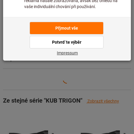
Přidat do seznamu přání
Sdílet artikl
Údaje o výrobku
Popis
Ze stejné série "KUB TRIGON"
Zobrazit všechny