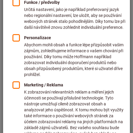
Cena za 1 ks
bez DPH v platné výši
plus náklady na dopravu
Individuální ceny pro firemní zákazníky po
přihlášení.
Množství
Do košíku
Předpokládaná doba dodání: 2–3 týdny
Upozorňujeme na prodlouženou dodací lhůtu a
omezené poradenství:
Tuto položku pro vás objednáváme přímo u výrobce,
protože není součástí našeho hlavního sortimentu, a
proto ji nemáme skladem.
Informace