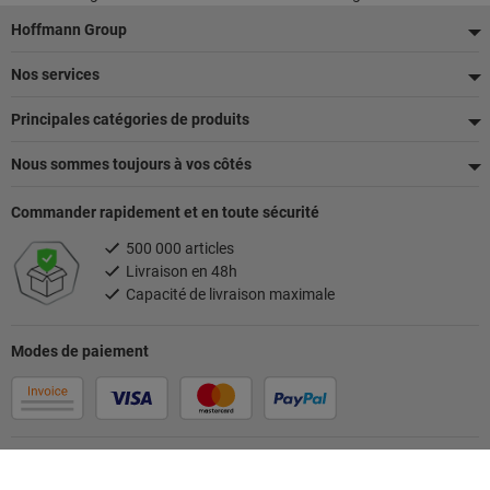
Pied
Hoffmann Group
de
Nos services
page
Principales catégories de produits
Nous sommes toujours à vos côtés
Commander rapidement et en toute sécurité
500 000 articles
Livraison en 48h
Capacité de livraison maximale
Modes de paiement
Suivez-nous