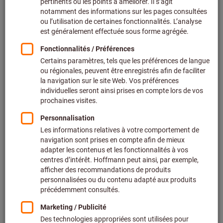
2774
produits
Produits
Stylet à bille rubis céramique,
BEST-seller
longueur 50 mm
RENISHAW®
Réf.: 494234
Livrable
3 variantes
De
67,00 €
+ TVA en vigueur
Prix et frais de
livraison
Accéder aux variantes
Stylet à bille rubis céramique,