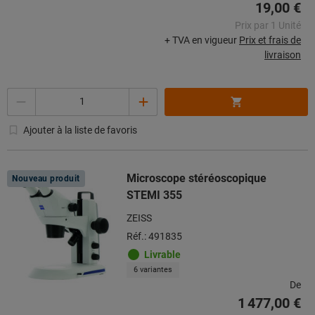
19,00 €
Prix par 1 Unité
+ TVA en vigueur
Prix et frais de
livraison
Quantité
Ajouter à la liste de favoris
Microscope stéréoscopique
Nouveau produit
STEMI 355
ZEISS
Réf.: 491835
Livrable
6 variantes
De
1 477,00 €