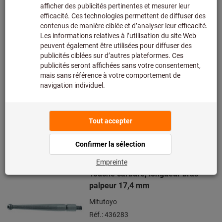
longueur 100 mm
RENISHAW®
Réf.: 494236
Livrable
2 variantes
De
72,00 €
+ TVA en vigueur
Prix et frais de
livraison
Accéder aux variantes
Touche carbure, longueur bras
palpeur 17,4 mm
Mitutoyo
Réf.: 436283