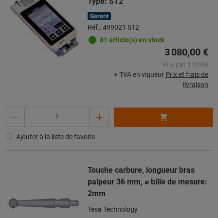
Type: ST2
Réf.: 499021 ST2
81 article(s) en stock
3 080,00 €
Prix par 1 Unité
+ TVA en vigueur
Prix et frais de
livraison
Quantité
Ajouter à la liste de favoris
Touche carbure, longueur bras
palpeur 36 mm, ⌀ bille de mesure:
2mm
Tesa Technology