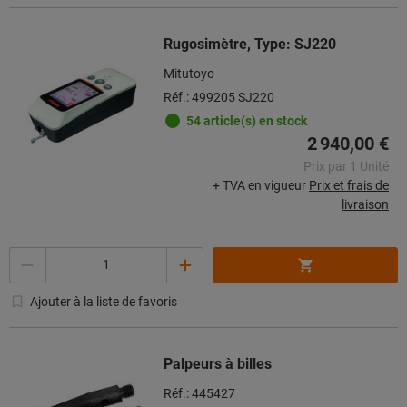
Rugosimètre, Type: SJ220
Mitutoyo
Réf.: 499205 SJ220
54 article(s) en stock
2 940,00 €
Prix par 1 Unité
+ TVA en vigueur
Prix et frais de
livraison
Quantité
Ajouter à la liste de favoris
Palpeurs à billes
Réf.: 445427