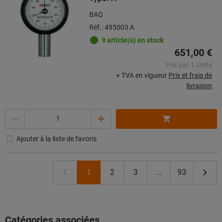
BAQ
Réf.: 495003 A
9 article(s) en stock
651,00 €
Prix par 1 Unité
+ TVA en vigueur
Prix et frais de
livraison
Quantité
Ajouter à la liste de favoris
1
2
3
...
93
Catégories associées