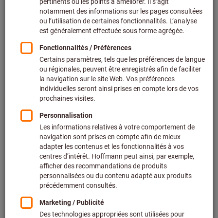
Mandrins pour fraises-scies (31)
Pièces de rechange et accessoires pour porte-outils
(394)
Filtrer et trier
Plus de 3000 résultats trouvés
Produits
Conduits d'arrosage HSK
BEST-seller
Réf.: 309880
Livrable
10 variantes
De
12,60 €