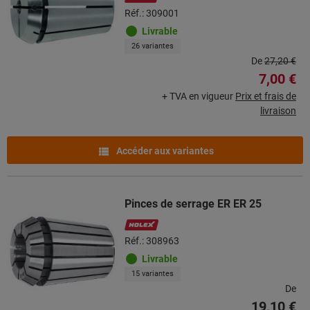
Réf.: 309001
Livrable
26 variantes
De
27,20 €
7,00 €
+ TVA en vigueur
Prix et frais de
livraison
Accéder aux variantes
Pinces de serrage ER ER 25
Réf.: 308963
Livrable
15 variantes
De
19,10 €