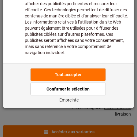
+ TVA en vigueur
Prix et frais de
livraison
Accéder aux variantes
Pince de serrage ER ER 16
FAHRION®
Réf.: 308901
Livrable
12 variantes
De
23,60 €
+ TVA en vigueur
Prix et frais de
livraison
Accéder aux variantes