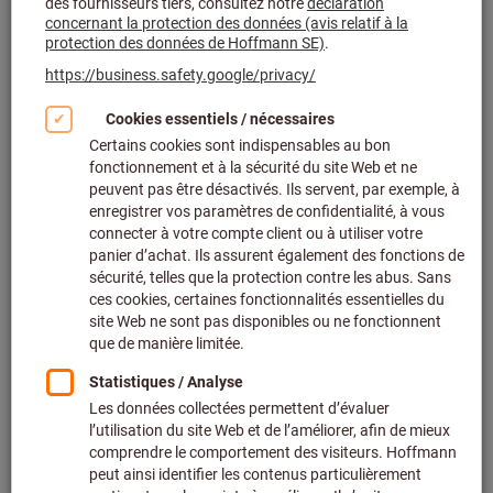
Cône HSK (ISO 12164-1) (1245)
Cône PSC (ISO 26623-1) (949)
Pinces de serrage (1443)
Rallonges cylindriques, adaptateurs et réducteurs
(380)
Outils de nettoyage (24)
Broches hautes vitesses (50)