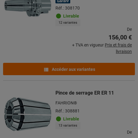
Réf.: 308170
Livrable
12 variantes
De
156,00 €
+ TVA en vigueur
Prix et frais de
livraison
Accéder aux variantes
Pince de serrage ER ER 11
FAHRION®
Réf.: 308881
Livrable
13 variantes
De