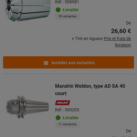
Réf.: 308981
Livrable
18 variantes
De
26,60 €
+ TVA en vigueur
Prix et frais de
livraison
Accéder aux variantes
Mandrin Weldon, type AD SA 40
court
Réf.: 300205
Livrable
11 variantes
De