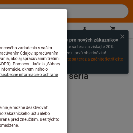
SK
(
sk
)
Prihlásiť sa
Nákupný košík
Priamy nákup
Výhradne pre nových zákazníkov
%
Zaregistrujte sa teraz a získajte 20%
pojky
zľavu na svoju prvú objednávku!
Zaregistrujte sa teraz a začnite šetriť ešte
dnes!
ických držiakov, séria
u