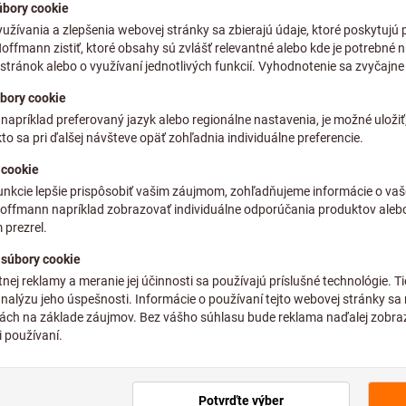
Individuálne ceny pre obch
Počet
Dodanie ihneď
Pridať do zoznamu želaní
okumenty