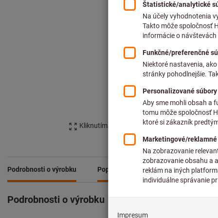
Kliknutím zväčšíte obrázok
Podrobnosti o výrobku
Popis
Súbory na stiahnutie a d
Podrobnosti o výrobku