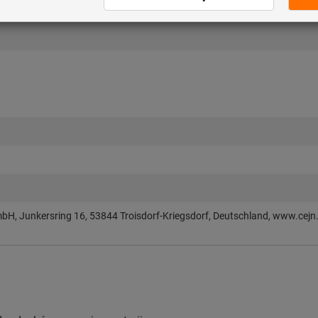
H, Junkersring 16, 53844 Troisdorf-Kriegsdorf, Deutschland, www.cejn