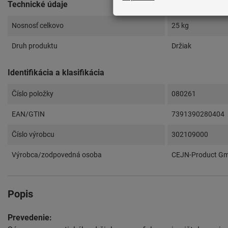
Technické údaje
Nosnosť celkovo
25 kg
Druh produktu
Držiak
Identifikácia a klasifikácia
Číslo položky
080261
EAN/GTIN
7391390280404
Číslo výrobcu
302109000
Výrobca/zodpovedná osoba
CEJN-Product Gmb
Popis
Prevedenie: