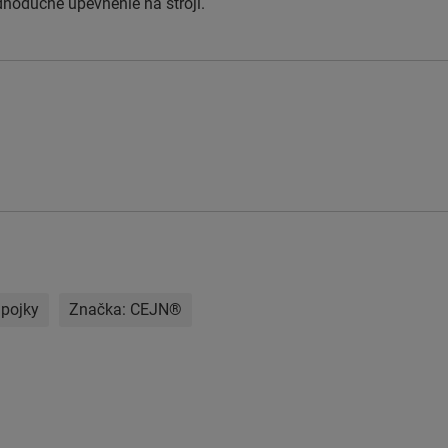
dnoduché upevnenie na stroji.
pojky
Značka:
CEJN®