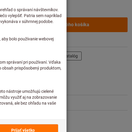
odných zákazníkov po
prihlásení.
Do nákupného košíka
Zdieľajte položku
Katalóg