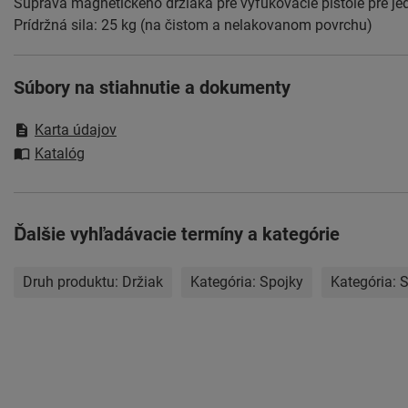
Súprava magnetického držiaka pre vyfukovacie pištole pre je
Prídržná sila: 25 kg (na čistom a nelakovanom povrchu)
Súbory na stiahnutie a dokumenty
Karta údajov
Katalóg
Ďalšie vyhľadávacie termíny a kategórie
Druh produktu:
Držiak
Kategória:
Spojky
Kategória:
S