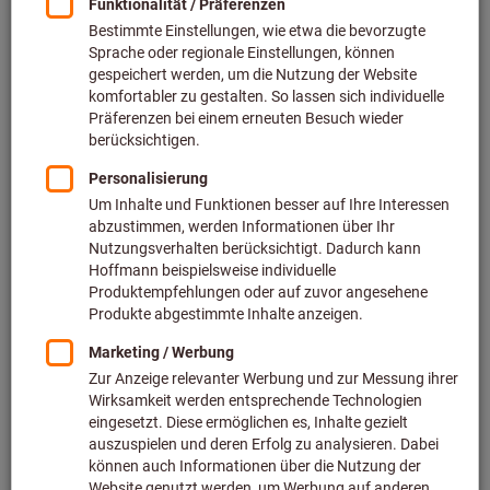
Preis pro 1 Stück
inkl. MwSt.
zzgl. Versandkosten
Netto: 26,00 €
Menge
In den Warenkorb
Lieferzeit ca.
1-2 Werktage
Sofort lieferbar
Artikel merken
Artikel teilen
Blätterkatalog
Produktdetails