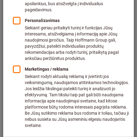
Kaina už vieną 1 vnt.
be PVM
plius siuntimo kaštai
Individualios kainos verslo klientams po
prisijungimo.
Kiekis
Įdėti į prekių krepšelį
90 vnt. yra sandėlyje
Pridėti į pageidavimų sąrašą
Dalintis produktu
Katalogas
Produkto detalės