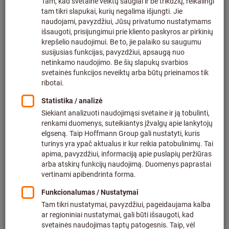
Spustelėkite, kad padidintumėte vaizdą