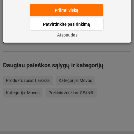
Aprašymas
Atsisiuntimai ir dokumentai
Daugiau paieškos sąlygų ir kategorijų
Produkto rūšis:
Laikiklis
Kategorija:
Movos
Kategorija:
Movos
Prekinis ženklas:
CEJN®