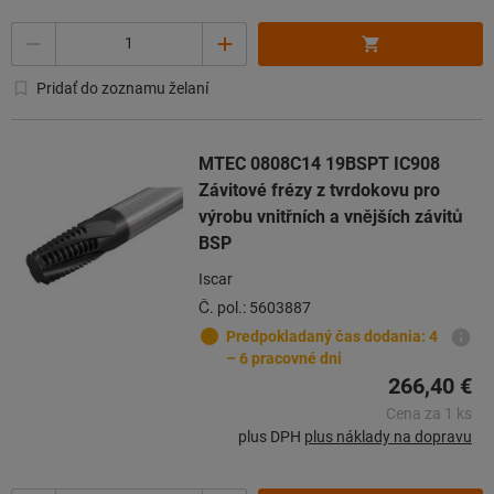
Počet
Pridať do zoznamu želaní
MTEC 0808C14 19BSPT IC908
Závitové frézy z tvrdokovu pro
výrobu vnitřních a vnějších závitů
BSP
Iscar
Č. pol.: 5603887
Predpokladaný čas dodania: 4
– 6 pracovné dni
266,40 €
Cena za 1 ks
plus DPH
plus náklady na dopravu