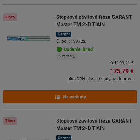
Stopková závitová fréza GARANT
Zľava
Master TM 2×D TiAlN
Č. pol.: 139722
Dodanie ihneď
9 varianty
Od
199,21 €
175,79 €
plus DPH
plus náklady na dopravu
Na varianty
Stopková závitová fréza GARANT
Zľava
Master TM 2×D TiAlN