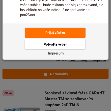
Stopková závitová fréza GARANT
Zľava
Master TM so zahlbovacím
stupňom 2×D TiAlN
Č. pol.: 139682
Dodanie ihneď
2 varianty
Od
319,32 €
229,12 €
plus DPH
plus náklady na dopravu
Na varianty
Stopková závitová fréza GARANT
Zľava
Master TM so zahlbovacím
stupňom 2×D TiAlN