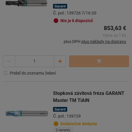
Č. pol.: 139726 7/16-20
Nie je k dispozícii
853,63 €
Cena za 1 ks
plus DPH
plus náklady na dopravu
Počet
Pridať do zoznamu želaní
Stopková závitová fréza GARANT
Master TM TiAlN
Č. pol.: 139729
Dodatočné dodanie
2 varianty