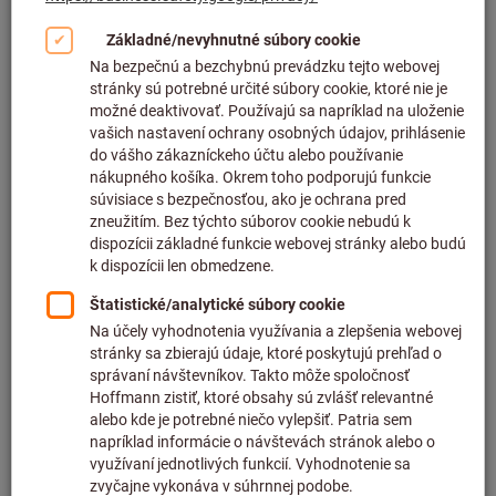
Dodanie ihneď
10 varianty
Od
134,55 €
plus DPH
plus náklady na dopravu
Na varianty
Stopková závitová fréza 2×D
TiAlN
Č. pol.: 139680
Dodanie ihneď
11 varianty
Od
164,86 €