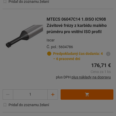
Pridať do zoznamu želaní
MTECS 06047C14 1.0ISO IC908
Závitové frézy z karbidu malého
průměru pro vnitřní ISO profil
Iscar
Č. pol.: 5604786
Predpokladaný čas dodania: 4
– 6 pracovné dni
176,71 €
Cena za 1 ks
plus DPH
plus náklady na dopravu
Počet
Pridať do zoznamu želaní