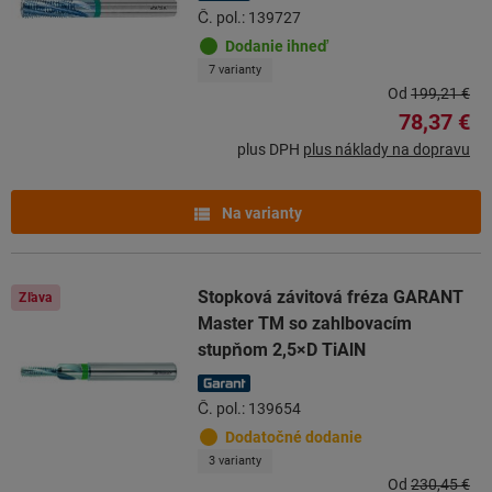
Č. pol.: 139727
Dodanie ihneď
7 varianty
Od
199,21 €
78,37 €
plus DPH
plus náklady na dopravu
Na varianty
Stopková závitová fréza GARANT
Zľava
Master TM so zahlbovacím
stupňom 2,5×D TiAlN
Č. pol.: 139654
Dodatočné dodanie
3 varianty
Od
230,45 €