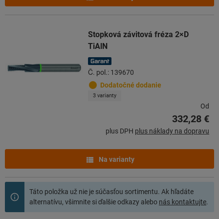
Stopková závitová fréza 2×D
TiAlN
Č. pol.: 139670
Dodatočné dodanie
3 varianty
Od
332,28 €
plus DPH
plus náklady na dopravu
Na varianty
Táto položka už nie je súčasťou sortimentu. Ak hľadáte
alternatívu, všimnite si ďalšie odkazy alebo
nás kontaktujte
.