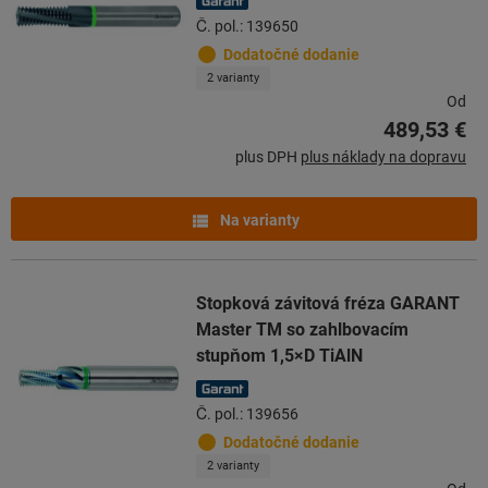
Č. pol.: 139650
Dodatočné dodanie
2 varianty
Od
489,53 €
plus DPH
plus náklady na dopravu
Na varianty
Stopková závitová fréza GARANT
Master TM so zahlbovacím
stupňom 1,5×D TiAlN
Č. pol.: 139656
Dodatočné dodanie
2 varianty