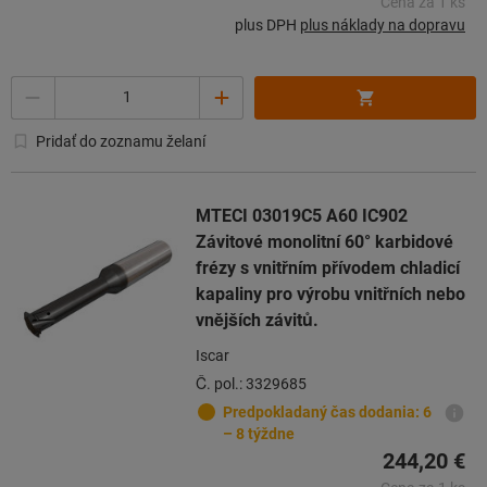
Cena za 1 ks
plus DPH
plus náklady na dopravu
Počet
Pridať do zoznamu želaní
MTECI 03019C5 A60 IC902
Závitové monolitní 60° karbidové
frézy s vnitřním přívodem chladicí
kapaliny pro výrobu vnitřních nebo
vnějších závitů.
Iscar
Č. pol.: 3329685
Predpokladaný čas dodania: 6
– 8 týždne
244,20 €