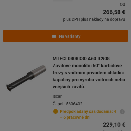
Od
266,58 €
plus DPH
plus náklady na dopravu
Na varianty
MTECI 0808D30 A60 IC908
Závitové monolitní 60° karbidové
frézy s vnitřním přívodem chladicí
kapaliny pro výrobu vnitřních nebo
vnějších závitů.
Iscar
Č. pol.: 5606402
Predpokladaný čas dodania: 4
– 6 pracovné dni
229,10 €