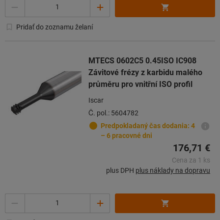
Počet
Pridať do zoznamu želaní
MTECS 0602C5 0.45ISO IC908
Závitové frézy z karbidu malého
průměru pro vnitřní ISO profil
Iscar
Č. pol.: 5604782
Predpokladaný čas dodania: 4
– 6 pracovné dni
176,71 €
Cena za 1 ks
plus DPH
plus náklady na dopravu
Počet