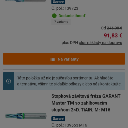
Č. pol.: 139723
Dodanie ihneď
7 varianty
Od
246,08 €
91,83 €
plus DPH
plus náklady na dopravu
Na varianty
Táto položka už nie je súčasťou sortimentu. Ak hľadáte
alternatívu, všimnite si ďalšie odkazy alebo
nás kontaktujte
.
Stopková závitová fréza GARANT
Master TM so zahlbovacím
stupňom 2×D, TiAlN, M: M16
Č. pol.: 139653 M16