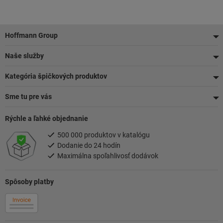
Pätička
Hoffmann Group
Naše služby
Kategória špičkových produktov
Sme tu pre vás
Rýchle a ľahké objednanie
500 000 produktov v katalógu
Dodanie do 24 hodín
Maximálna spoľahlivosť dodávok
Spôsoby platby