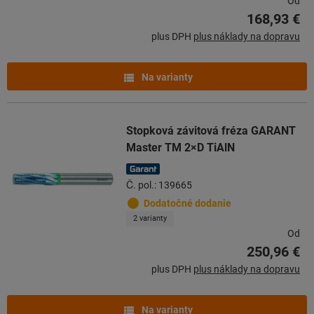
Od
168,93 €
plus DPH
plus náklady na dopravu
Na varianty
Stopková závitová fréza GARANT
Master TM 2×D TiAlN
Č. pol.: 139665
Dodatočné dodanie
2 varianty
Od
250,96 €
plus DPH
plus náklady na dopravu
Na varianty