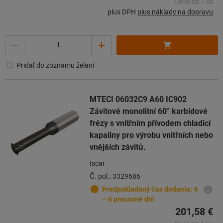
Cena za 1 ks
plus DPH
plus náklady na dopravu
Počet
Pridať do zoznamu želaní
MTECI 06032C9 A60 IC902
Závitové monolitní 60° karbidové
frézy s vnitřním přívodem chladicí
kapaliny pro výrobu vnitřních nebo
vnějších závitů.
Iscar
Č. pol.: 3329686
Predpokladaný čas dodania: 4
– 6 pracovné dni
201,58 €