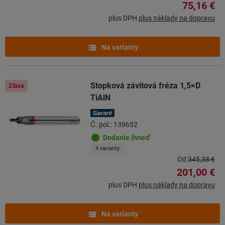
75,16 €
plus DPH
plus náklady na dopravu
Na varianty
Stopková závitová fréza 1,5×D
Zľava
TiAlN
Č. pol.: 139652
Dodanie ihneď
4 varianty
Od
345,38 €
201,00 €
plus DPH
plus náklady na dopravu
Na varianty