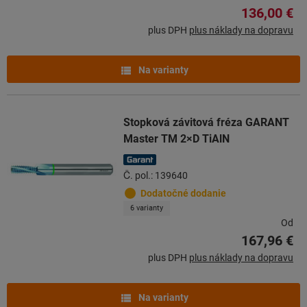
136,00 €
plus DPH
plus náklady na dopravu
Na varianty
Stopková závitová fréza GARANT
Master TM 2×D TiAlN
Č. pol.: 139640
Dodatočné dodanie
6 varianty
Od
167,96 €
plus DPH
plus náklady na dopravu
Na varianty