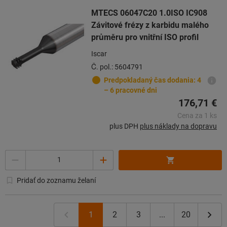
MTECS 06047C20 1.0ISO IC908
Závitové frézy z karbidu malého
průměru pro vnitřní ISO profil
Iscar
Č. pol.: 5604791
Predpokladaný čas dodania: 4
– 6 pracovné dni
176,71 €
Cena za 1 ks
plus DPH
plus náklady na dopravu
Počet
Pridať do zoznamu želaní
1
2
3
...
20