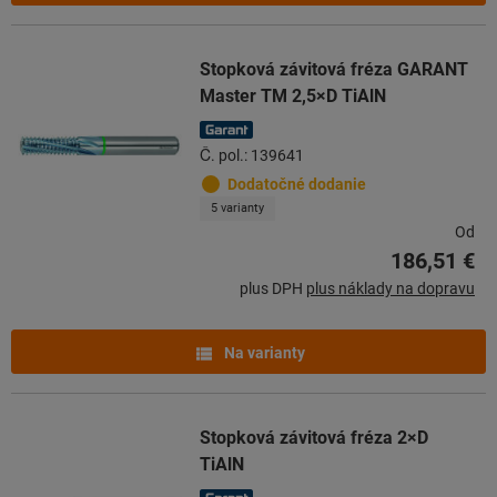
Stopková závitová fréza GARANT
Master TM 2,5×D TiAlN
Č. pol.: 139641
Dodatočné dodanie
5 varianty
Od
186,51 €
plus DPH
plus náklady na dopravu
Na varianty
Stopková závitová fréza 2×D
TiAlN