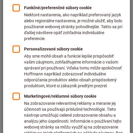
plus DPH
plus náklady na dopravu
Na varianty
Stopková závitová fréza 2×D
TiAlN
Č. pol.: 139707
Dodanie ihneď
4 varianty
Od
205,00 €
plus DPH
plus náklady na dopravu
Na varianty