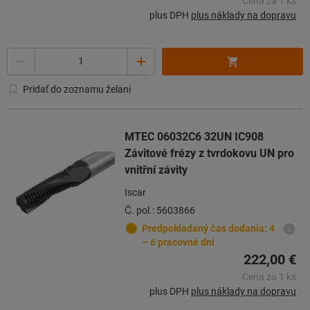
Cena za 1 ks
plus DPH
plus náklady na dopravu
Počet
Pridať do zoznamu želaní
MTEC 06032C6 32UN IC908
Závitové frézy z tvrdokovu UN pro
vnitřní závity
Iscar
Č. pol.: 5603866
Predpokladaný čas dodania: 4
– 6 pracovné dni
222,00 €
Cena za 1 ks
plus DPH
plus náklady na dopravu