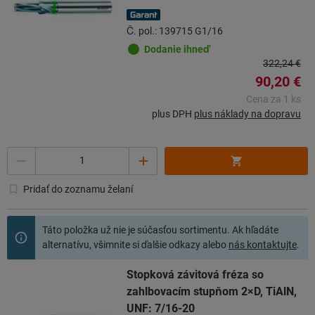
Č. pol.: 139715 G1/16
Dodanie ihneď
322,24 €
90,20 €
Cena za 1 ks
plus DPH
plus náklady na dopravu
Počet
Pridať do zoznamu želaní
Táto položka už nie je súčasťou sortimentu. Ak hľadáte
alternatívu, všimnite si ďalšie odkazy alebo
nás kontaktujte
.
Stopková závitová fréza so
zahlbovacím stupňom 2×D, TiAlN,
UNF: 7/16-20