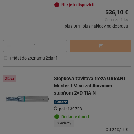
Nie je k dispozícii
536,10 €
Cena za 1 ks
plus DPH
plus náklady na dopravu
Počet
Pridať do zoznamu želaní
Stopková závitová fréza GARANT
Zľava
Master TM so zahlbovacím
stupňom 2×D TiAlN
Č. pol.: 139728
Dodanie ihneď
8 varianty
Od
243,15 €