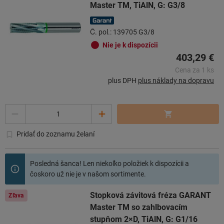
Master TM, TiAlN, G: G3/8
Č. pol.: 139705 G3/8
Nie je k dispozícii
403,29 €
Cena za 1 ks
plus DPH
plus náklady na dopravu
Počet
Pridať do zoznamu želaní
Posledná šanca! Len niekoľko položiek k dispozícii a
čoskoro už nie je v našom sortimente.
Stopková závitová fréza GARANT
Zľava
Master TM so zahlbovacím
stupňom 2×D, TiAlN, G: G1/16