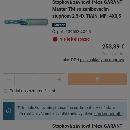
Stopková závitová fréza GARANT
Master TM so zahlbovacím
stupňom 2,5×D, TiAlN, MF: 4X0,5
Č. pol.: 139683 4X0,5
Nie je k dispozícii
253,89 €
Cena za 1 ks
plus DPH
plus náklady na dopravu
Počet
Pridať do zoznamu želaní
Táto položka už nie je súčasťou sortimentu. Ak hľadáte
alternatívu, všimnite si ďalšie odkazy alebo
nás kontaktujte
.
Stopková závitová fréza GARANT