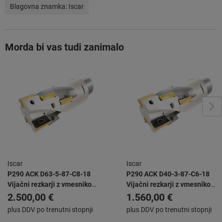
Blagovna znamka:
Iscar
Morda bi vas tudi zanimalo
Iscar
Iscar
P290 ACK D63-5-87-C8-18
P290 ACK D40-3-87-C6-18
Vijačni rezkarji z vmesnikom
Vijačni rezkarji z vmesnikom
CAMFIX za obračalne rezalne
CAMFIX za obračalne rezalne
2.500,00 €
1.560,00 €
ploščice dolžine 18 mm
ploščice dolžine 18 mm
plus DDV po trenutni stopnji
plus DDV po trenutni stopnji