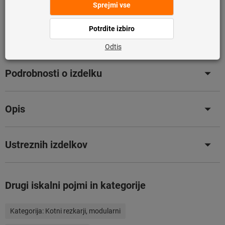
saj ni del naše glavne ponudbe in ga zato nimamo na
zalogi.
Info
Dodaj na seznam želja
Deli izdelek
Podrobnosti o izdelku
Opis
Ustreznih izdelkov
Drugi iskalni pojmi in kategorije
Kategorija:
Kotni rezkarji, modularni