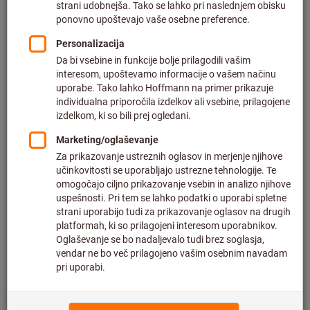
Cena na 1 kos
plus DDV po trenutni stopnji
in strošek dostave
Individualne cene za poslovne stranke po
prijavi.
Količina
V košarico
Predviden čas dostave: 6-8 tedna
Upoštevajte daljši čas dostave in omejeno število
nasvetov:
Ta izdelek za vas naročimo neposredno pri proizvajalcu,