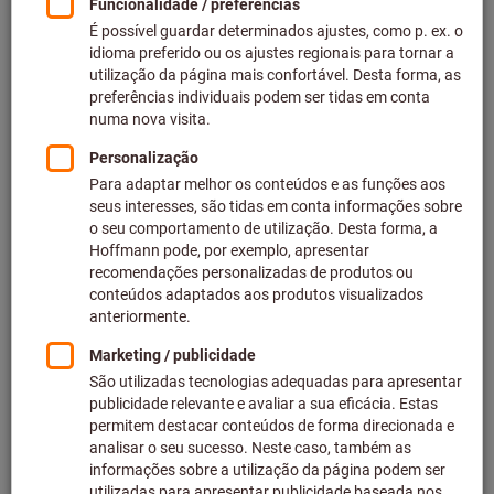
Preço por 1 Peça
mais IVA à taxa atual
Preços mais custos de entrega
Preços individuais para clientes empresariais após
iniciar
sessão.
Quantidade
Adicionar ao carrinho de compras
Prazo de entrega aprox.: 6-8 semanas
Tenha em atenção o prazo de entrega e recomendação:
Efetuamos o pedido deste artigo diretamente ao