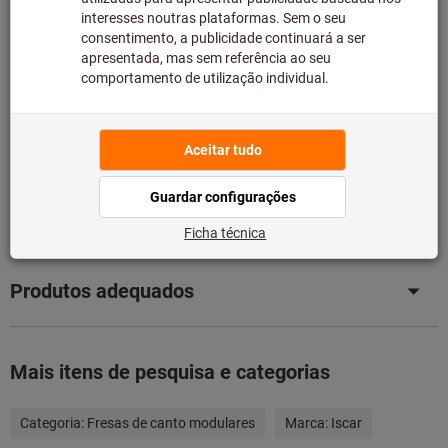
fabricante, uma vez que não faz parte da nossa gama
principal e, como tal, não temos em stock.
Informação
Adicionar à lista de desejos
Partilhar artigo
Detalhes dos produtos
Descrição
Produtos adequados
Mais itens de pesquisa e categorias
Categoria:
Fresas de canto modulares
Marca:
Iscar