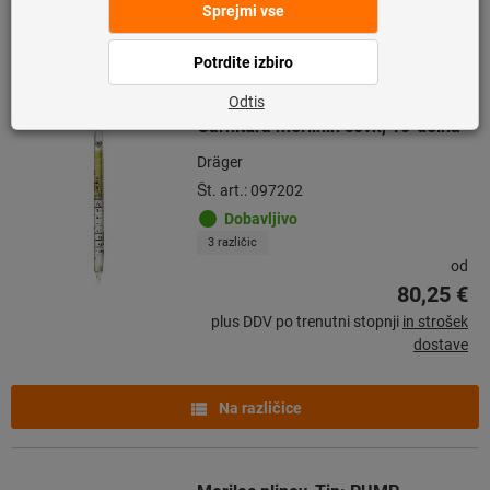
Na različice
Garnitura merilnih cevk, 10-delna
Dräger
Št. art.: 097202
Dobavljivo
3 različic
od
80,25 €
plus DDV po trenutni stopnji
in strošek
dostave
Na različice