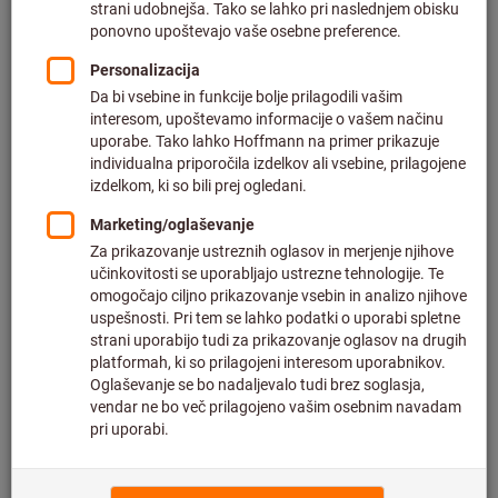
plus DDV po trenutni stopnji
in strošek
dostave
Količina
Dodaj na seznam želja
Merilnik za eno vrsto plina Pac®
6500
Dräger
Št. art.: 097199
Dobavljivo
4 različic
od
466,00 €
plus DDV po trenutni stopnji
in strošek
dostave