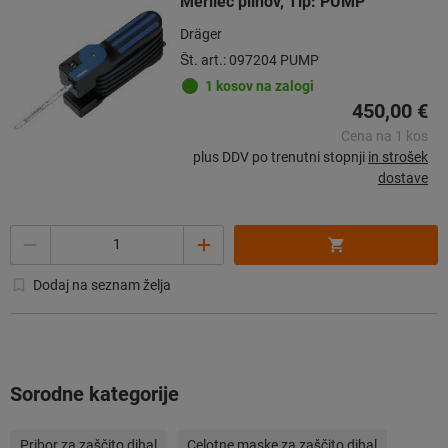
Merilec plinov, Tip: PUMP
Dräger
Št. art.: 097204 PUMP
1 kosov na zalogi
450,00 €
Cena na 1 kos
plus DDV po trenutni stopnji
in strošek
dostave
Količina
Dodaj na seznam želja
Sorodne kategorije
Pribor za zaščito dihal
Celotne maske za zaščito dihal