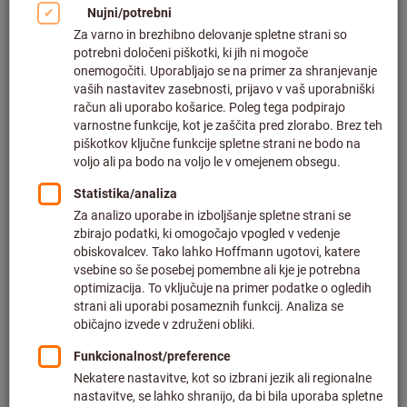
Št. art.: 097198
Dobavljivo
4 različic
od
269,00 €
plus DDV po trenutni stopnji
in strošek
dostave
Na različice
Garnitura javljalnikov za več
plinov X-am® 2800, Tip: 2800SET
Dräger
Št. art.: 097217 2800SET
Naknadna dobava
1.329,00 €
Cena na 1 kos