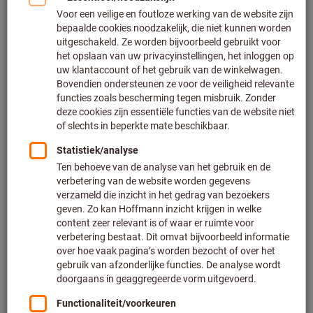
Leverbaar
4 varianten
vanaf
€ 269,00
Excl. BTW
Excl. verzendkosten
Naar de varianten
Multigasmeter X-am® 2800, Type:
2800SET
Dräger
Artikelnummer: 097217 2800SET
Nalevering, niet op voorraad
€ 1.329,00
Prijs per 1 Stuk
Excl. BTW
Excl. verzendkosten