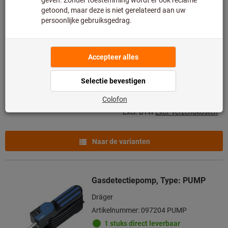
Set meetbuisjes, 10-delig
Dräger
Artikelnummer: 097202
Leverbaar
3 varianten
vanaf
€ 80,25
Excl. BTW
Excl. verzendkosten
Naar de varianten
Gasdetectiepomp, Type: PUMP
Dräger
Artikelnummer: 097204 PUMP
1 stuks direct leverbaar