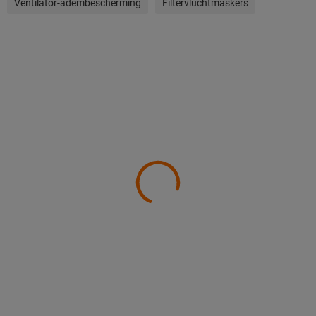
Ventilator-adembescherming
Filtervluchtmaskers