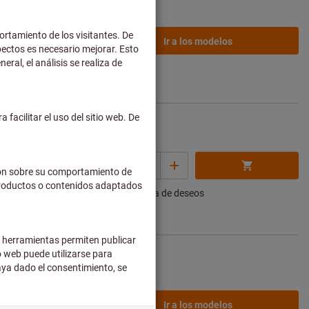
desde
274,38 €
Ir a los modelos
de envío no
incluidos
355,58 €
Cantidad
por 1 Unidad
de envío no
Añadir a la lista de deseos
incluidos
desde
475,32 €
Ir a los modelos