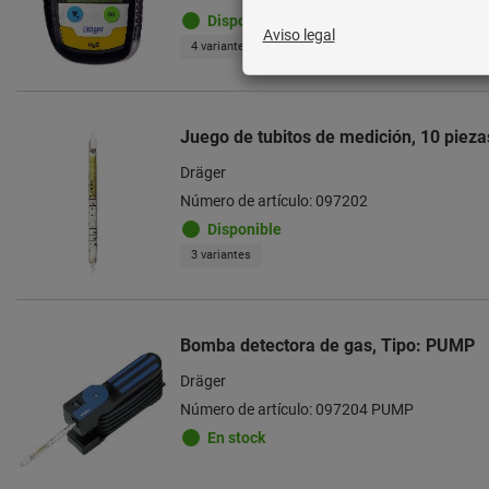
Disponible
4 variantes
Juego de tubitos de medición, 10 pieza
Dräger
Número de artículo: 097202
Disponible
3 variantes
Bomba detectora de gas, Tipo: PUMP
Dräger
Número de artículo: 097204 PUMP
En stock