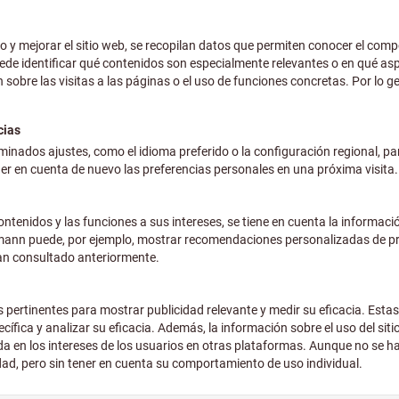
más IVA en la tarifa actual
Gastos 
 X-am® 2800, Tipo: 2800SET
1.
Precio 
más IVA en la tarifa actual
Gastos 