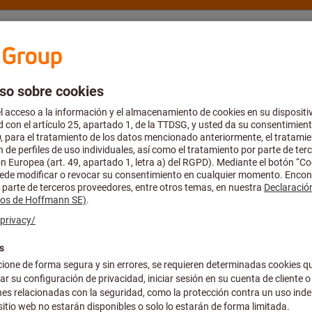
rte y asesoría
Hoffmann Group
Catálogo y folletos
Ofertas
de protección respiratoria
o de energía
Funciones digitales & Pantalla
Todos los f