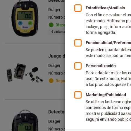
Detector de un solo gas Pac® 6000
Dräger
Número de artículo: 097198
Disponible
4 variantes
Juego de detector de gases múltiples
Dräger
Número de artículo: 097217 2800SET
Reposición
Detector de un solo gas Pac® 6500
Dräger
Número de artículo: 097199