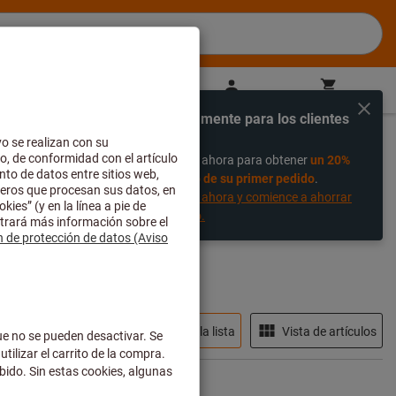
ES
(
es
)
Iniciar sesión
Cesta de la compra
Compra directa
Exclusivamente para los clientes
%
nuevos
Regístrese ahora para obtener
un 20%
descuento de su primer pedido
.
Regístrese ahora y comience a ahorrar
hoy mismo.
iltros
En stock
Vista de la lista
Vista de artículos