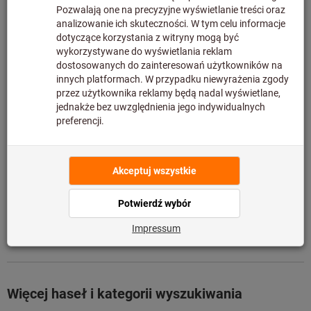
nie znajduje się w naszym magazynie – czas dostawy
może być wydłużony.Ostateczna cena zostanie
wyświetlona po dodaniu produktu do koszyka i przejściu
do kasy.Produkt nie podlega zwrotowi.
Informacje
Dodaj do listy artykułów
Udostępnij artykuł
Szczegóły produktu
Opis
Porównaj z podobnymi produktami
Więcej haseł i kategorii wyszukiwania