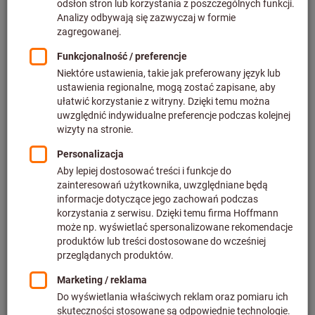
Cena za 1 Sztuka
plus podatek VAT w obowiązującej wysokości
Ceny plus koszty
dostawy
Indywidualne ceny dla klientów biznesowych po
zalogowaniu.
Ilość
Dodaj do koszyka
Szacowany czas dostawy: 2-3 tygodnie
UWAGA:
Ten produkt jest zamawiany bezpośrednio u producenta i