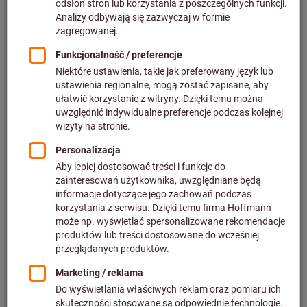
Cena za 1 Sztuka
plus podatek VAT w obowiązującej wysokości
Ceny plus koszty
dostawy
Indywidualne ceny dla klientów biznesowych po
zalogowaniu.
Skaluj ceny:
z 1 Sztuka
11,61 PLN
/ 1 Sztuka
z 50 sztuki
9,46 PLN
/ 1 Sztuka
⌀ tulei×szerokość tulei (mm):
30X30
45X30
60X30
Ilość