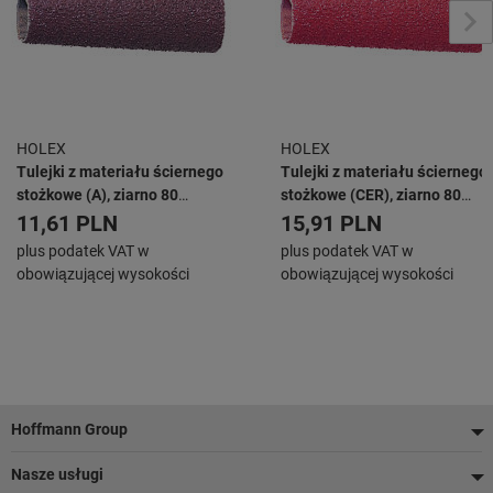
HOLEX
HOLEX
Tulejki z materiału ściernego
Tulejki z materiału ściernego
stożkowe (A), ziarno 80
stożkowe (CER), ziarno 80
średnie, Największa ⌀ ×
średnie, Największa ⌀ ×
11,61 PLN
15,91 PLN
szerokość tulei: 20X63mm
szerokość tulei: 20X63mm
plus podatek VAT w
plus podatek VAT w
obowiązującej wysokości
obowiązującej wysokości
Stopka
Hoffmann Group
Nasze usługi