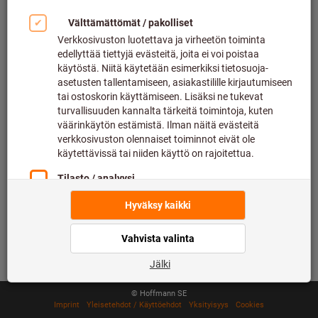
Nopea ja helppo tilaus
500,000 artikkelia
Toimitus 48h sisällä
Maksimaalinen toimituskyky
Maksutavat
Seuraa meitä
© Hoffmann SE
Imprint
Yleisetehdot / Käyttöehdot
Yksityisyys
Cookies