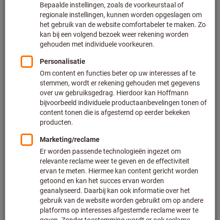
Prijs per 1 Stuk
Excl. BTW
Excl. verzendkosten
Klantspecifieke prijzen voor zakelijke klanten na
registratie
/ aanmelding.
Aantal
Aan de winkelwagen toevoegen
Zending doorsturen
Geschatte levertijd: 1-2 weken
Let op de langere levertijd en beperkt advies:
Doordat het niet tot ons hoofdassortiment behoort en
daardoor niet bij ons op voorraad is, bestellen wij dit
artikel voor u rechtstreeks bij de fabrikant.
Info