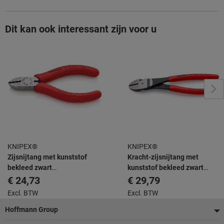
Dit kan ook interessant zijn voor u
KNIPEX®
KNIPEX®
Zijsnijtang met kunststof
Kracht-zijsnijtang met
bekleed zwart
kunststof bekleed zwart
geatramenteerd 110 mm
geatramenteerd 200 mm
€ 24,73
€ 29,79
Excl. BTW
Excl. BTW
Voettekst
Hoffmann Group