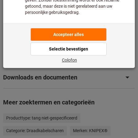
Toevoegen aan wenslijst
Artikel delen
Productdetails
Omschrijving
Downloads en documenten
Meer zoektermen en categorieën
Producttype:
tang niet-gespecificeerd
Categorie:
Draadkabelscharen
Merken:
KNIPEX®