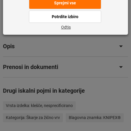
Dodaj na seznam želja
Deli izdelek
Podrobnosti o izdelku
Opis
Prenosi in dokumenti
Drugi iskalni pojmi in kategorije
Vrsta izdelka:
klešče, nesprecificirano
Kategorija:
Škarje za žično vrv
Blagovna znamka:
KNIPEX®