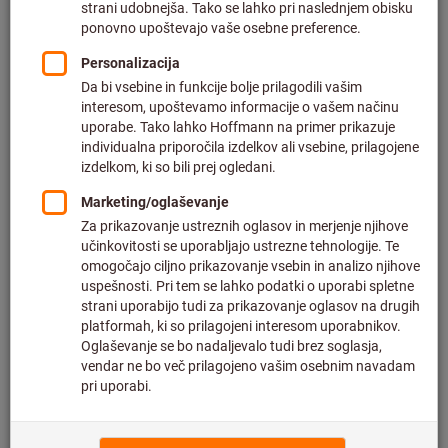
Cena na 1 kos
plus DDV po trenutni stopnji
in strošek dostave
Individualne cene za poslovne stranke po
prijavi.
Količina
V košarico
Posredovanje dostave
Predviden čas dostave: 1-2 tedna
Upoštevajte daljši čas dostave in omejeno število
nasvetov:
Ta izdelek za vas naročimo neposredno pri proizvajalcu,
saj ni del naše glavne ponudbe in ga zato nimamo na
zalogi.
Info