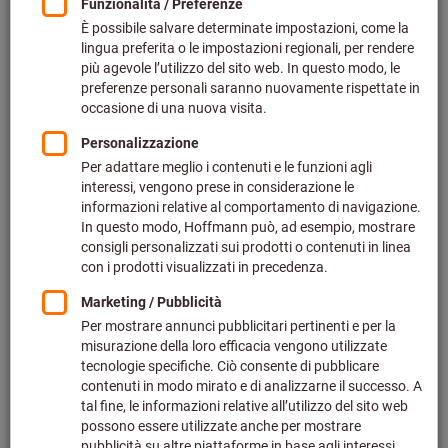
Prezzo per 1 Articolo
più IVA all’aliquota corrente
Prezzo più spese di spedizione
Effettua il login
per vedere i tuoi prezzi dedicati.
Per ⌀ Foro (mm):
2
Vuoi ordinare più di un articolo?
Vai alla selezione veloce
Quantità
Nel carrello