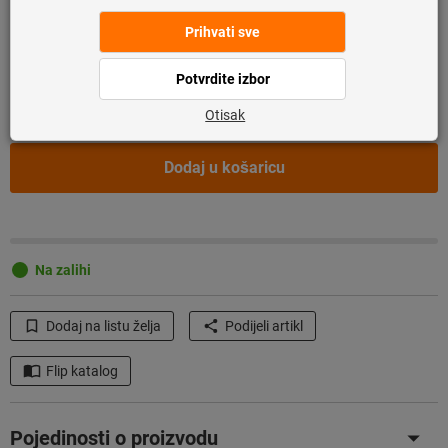
Želite li naručiti više od jednog artikla?
Za brzi unos
Količina
Dodaj u košaricu
Na zalihi
Dodaj na listu želja
Podijeli artikl
Flip katalog
Pojedinosti o proizvodu