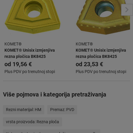
KOMET®
KOMET®
KOMET® Unisix izmjenjiva
KOMET® Unisix izmjenjiva
rezna pločica BK8425
rezna pločica BK8425
od
19,56 €
od
23,53 €
Plus PDV po trenutnoj stopi
Plus PDV po trenutnoj stopi
Više pojmova i kategorija pretraživanja
Rezni materijal:
HM
Premaz:
PVD
vrsta proizvoda:
Rezna ploča