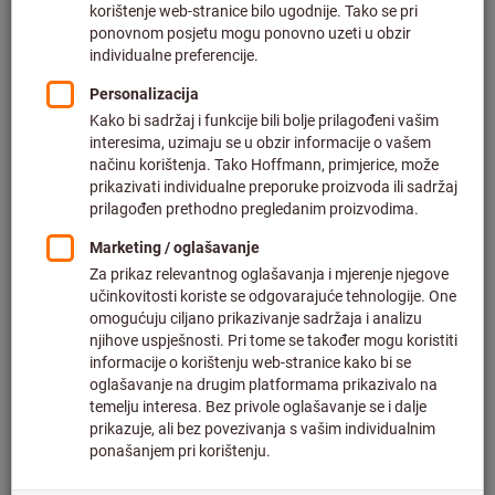
Cijena po 1 Piece
Plus PDV po trenutnoj stopi
Cijene plus troškovi dostave
Pojedinačne cijene za poslovne korisnike nakon
prijave.
Razmjerne cijene:
od 1 Piece
20,02 €
/ 1 Piece
od 10 Pieces
15,74 €
/ 1 Piece
oznaka tipa W29:
10-030
18-030
24-030
34-030
42-030
50-030
58-030