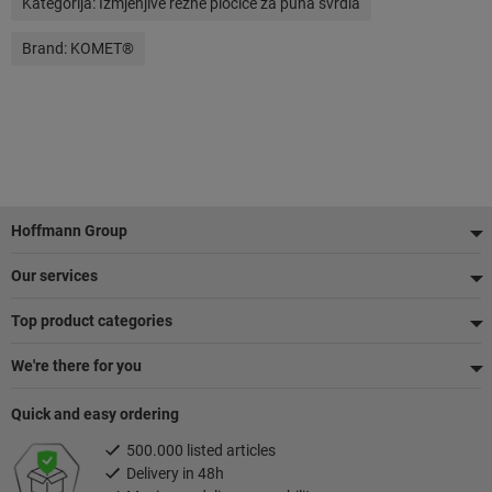
Kategorija:
Izmjenjive rezne pločice za puna svrdla
Brand:
KOMET®
Podnožje
Hoffmann Group
Our services
Top product categories
We're there for you
Quick and easy ordering
500.000 listed articles
Delivery in 48h