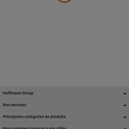
Pied
Hoffmann Group
de
Nos services
page
Principales catégories de produits
Nous sommes toujours à vos côtés