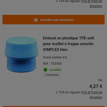
+ TVA en vigueur
Prix et frais de
livraison
Accéder aux variantes
Embout en plastique TPE-soft
pour maillet à frappe amortie
SIMPLEX bleu
Erwin Halder KG
Réf.: 753450
Livrable
4 variantes
De
4,27 €
+ TVA en vigueur
Prix et frais de
livraison