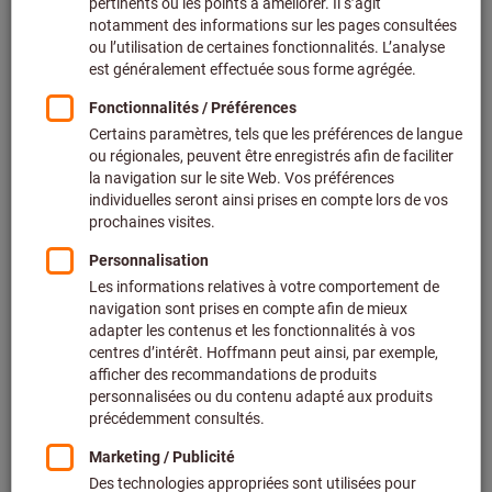
Outils pour la tuyauterie - pièces de rechange et
accessoires (115)
Outils à riveter - pièces de rechange et accessoires
(493)
Embouts de câbles et gaines thermorétractables (30)
Filtrer et trier
Plus de 3000 résultats trouvés
Produits
Lame d’ébavureur
Noga