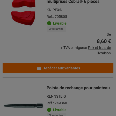
multiprises Cobra® 6 pièces
KNIPEX®
Réf.: 705805
Livrable
3 variantes
De
8,60 €
+ TVA en vigueur
Prix et frais de
livraison
Accéder aux variantes
Pointe de rechange pour pointeau
RENNSTEIG
Réf.: 749360
Livrable
3 variantes