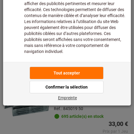
Réf.: 839010
Livrable
6 variantes
De
2,09 €
+ TVA en vigueur
Prix et frais de
livraison
Accéder aux variantes
Jeu de 50 lames cassables, 18
mm, “longlife”, TiN, Nombre: 50
LUTZ BLADES®
Réf.: 845019 50
695 article(s) en stock
33,00 €
Prix par 1 Jeu