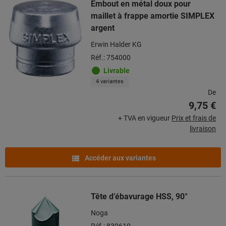
Embout en métal doux pour
maillet à frappe amortie SIMPLEX
argent
Erwin Halder KG
Réf.: 754000
Livrable
4 variantes
De
9,75 €
+ TVA en vigueur
Prix et frais de
livraison
Accéder aux variantes
Tête d’ébavurage HSS, 90°
Noga
Réf.: 839610