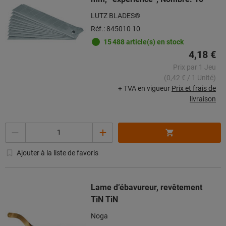
LUTZ BLADES®
Réf.: 845010 10
15 488 article(s) en stock
4,18 €
Prix par 1 Jeu
(0,42 € / 1 Unité)
+ TVA en vigueur
Prix et frais de
livraison
Quantité
Ajouter à la liste de favoris
Lame d’ébavureur, revêtement
TiN TiN
Noga