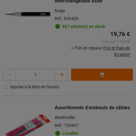
interchangeable Acier
Noga
Réf.: 836400
827 article(s) en stock
19,76 €
Prix par 1 Unité
+ TVA en vigueur
Prix et frais de
livraison
Quantité
Ajouter à la liste de favoris
Assortiments d'embouts de câbles
Weidmüller
Réf.: 729497
Livrable