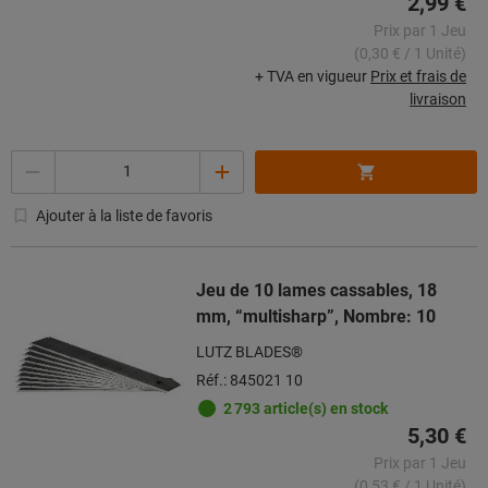
2,99 €
Prix par 1 Jeu
(0,30 € / 1 Unité)
+ TVA en vigueur
Prix et frais de
livraison
Quantité
Ajouter à la liste de favoris
Jeu de 10 lames cassables, 18
mm, “multisharp”, Nombre: 10
LUTZ BLADES®
Réf.: 845021 10
2 793 article(s) en stock
5,30 €
Prix par 1 Jeu
(0,53 € / 1 Unité)