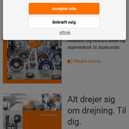
Store pakker -
enorme
fordele.
GARANT og HOLEX slibe- og
skæreteknik til storkunder.
Bladre online
Alt drejer sig
om drejning. Til
dig.