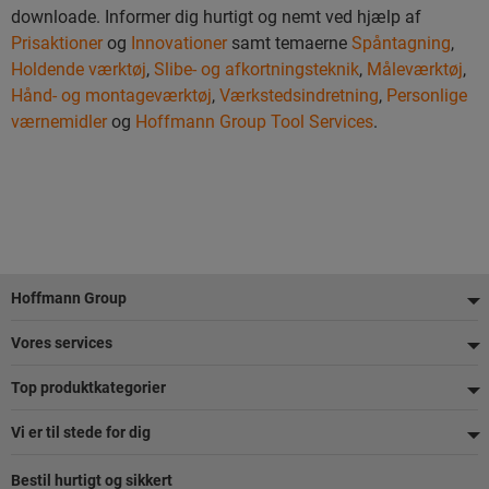
downloade. Informer dig hurtigt og nemt ved hjælp af
Prisaktioner
og
Innovationer
samt temaerne
Spåntagning
,
Holdende værktøj
,
Slibe- og afkortningsteknik
,
Måleværktøj
,
Hånd- og montageværktøj
,
Værkstedsindretning
,
Personlige
værnemidler
og
Hoffmann Group Tool Services
.
Footer
Hoffmann Group
Vores services
Top produktkategorier
Vi er til stede for dig
Bestil hurtigt og sikkert