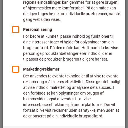
Bladre online
Store pakker -
enorme
fordele.
GARANT / HOLEX
drejeværktøj til storkunder.
Bladre online