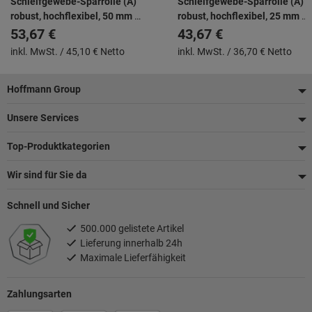
Schleifgewebe-Sparrolle (A)
Schleifgewebe-Sparrolle (A)
robust, hochflexibel, 50 mm ×
robust, hochflexibel, 25 mm ×
50 m, Körnung: 240
50 m, Körnung: 600
53,67 €
43,67 €
inkl. MwSt. /
45,10 € Netto
inkl. MwSt. /
36,70 € Netto
Fußzeile
Hoffmann Group
Unsere Services
Top-Produktkategorien
Wir sind für Sie da
Schnell und Sicher
500.000 gelistete Artikel
Lieferung innerhalb 24h
Maximale Lieferfähigkeit
Zahlungsarten