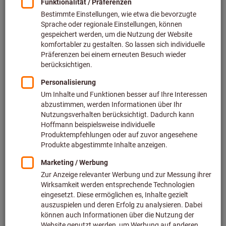
Preis pro 1 Stück (0,86 € / 1 Meter)
inkl. MwSt.
zzgl. Versandkosten
Netto: 36,10 €
Körnung:
40
60
80
100
120
150
180
240
280
320
400
600
Wollen Sie mehrere Varianten gleichzeitig bestellen?
Zur Schnellerfassung
Menge
In den Warenkorb