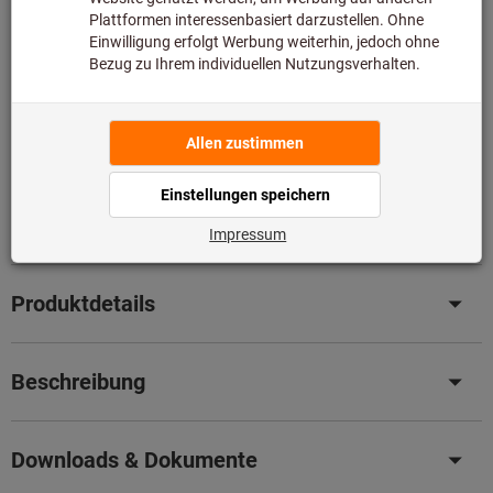
Lieferzeit ca.
1-2 Werktage
Sofort lieferbar
Artikel merken
Artikel teilen
Blätterkatalog
Im Set
Produktdetails
Beschreibung
Downloads & Dokumente