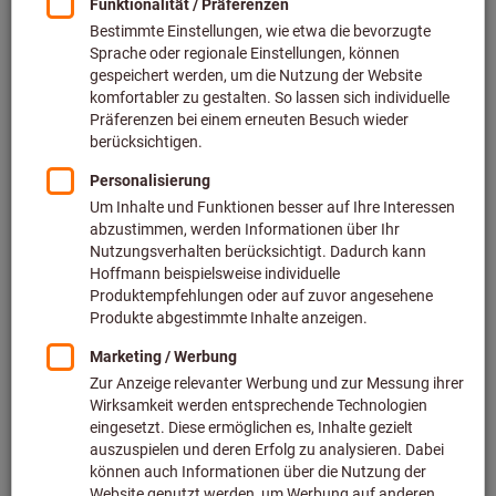
Preis pro 1 Stück (0,86 € / 1 Meter)
inkl. MwSt.
zzgl. Versandkosten
Netto: 36,10 €
Körnung:
40
60
80
100
120
150
180
240
280
320
400
600
Wollen Sie mehrere Varianten gleichzeitig bestellen?
Zur Schnellerfassung
Menge
In den Warenkorb