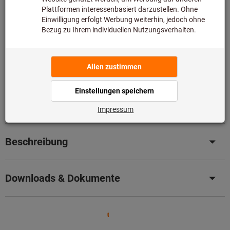
Lieferzeit ca.
1-2 Werktage
Sofort lieferbar
Artikel merken
Artikel teilen
Blätterkatalog
Produktdetails
Beschreibung
Downloads & Dokumente