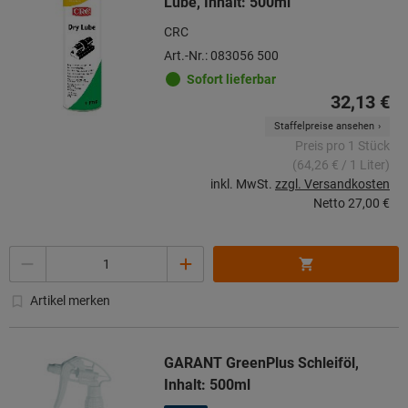
Lube, Inhalt: 500ml
CRC
Art.-Nr.: 083056 500
Sofort lieferbar
32,13 €
Staffelpreise ansehen
Preis pro 1 Stück
(64,26 € / 1 Liter)
inkl. MwSt.
zzgl. Versandkosten
Netto
27,00 €
Menge
Artikel merken
GARANT GreenPlus Schleiföl,
Inhalt: 500ml