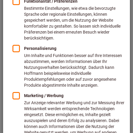
mineralölfrei UV 80
jokisch®
Art.-Nr.: 084205
Lieferbar
3 Varianten
ab
16,30 €
inkl. MwSt.
zzgl. Versandkosten
Netto
13,70 €
Zu den Varianten
Hochleistungs-Schneidpaste,
chlorfrei
jokisch®
Art.-Nr.: 084160