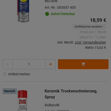
WD-40®
Art.-Nr.: 083007 400
Sofort lieferbar
18,59 €
Staffelpreise ansehen
Preis pro 1 Stück
(46,47 € / 1 Liter)
inkl. MwSt.
zzgl. Versandkosten
Netto
15,62 €
Menge
Artikel merken
Keramik Trockenschmierung,
Neuheit
Spray
Ballistol®