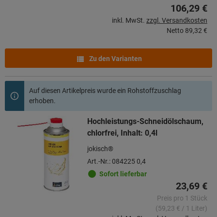
106,29 €
inkl. MwSt.
zzgl. Versandkosten
Netto
89,32 €
Zu den Varianten
Auf diesen Artikelpreis wurde ein Rohstoffzuschlag
erhoben.
Hochleistungs-Schneidölschaum,
chlorfrei, Inhalt: 0,4l
jokisch®
Art.-Nr.: 084225 0,4
Sofort lieferbar
23,69 €
Preis pro 1 Stück
(59,23 € / 1 Liter)