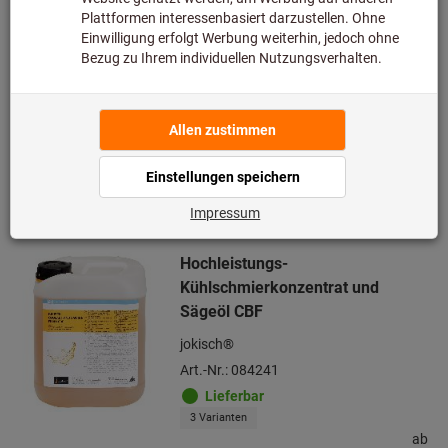
Lieferbar
2 Varianten
ab
14,08 €
inkl. MwSt.
zzgl. Versandkosten
Netto
11,83 €
Zu den Varianten
Hochleistungs-
Kühlschmierkonzentrat und
Sägeöl CBF
jokisch®
Art.-Nr.: 084241
Lieferbar
3 Varianten
ab