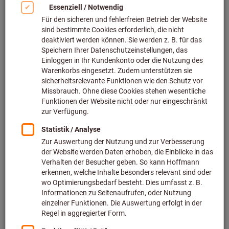
Schleiföle (2)
Webinar: Kühlmittel richtig einsetzen –
praktische Tipps
Erfahren Sie, wann Kühlmittel sinnvoll ist,
wann besser verzichtet wird, und wie Sie
Mischungsverhältnis, Pflege und
Überwachung ideal handhaben.
Jetzt Webinar ansehen
Filtern & Sortieren
13
Produkte
Produkte
Hochleistungs-Schneidöl
Bestseller