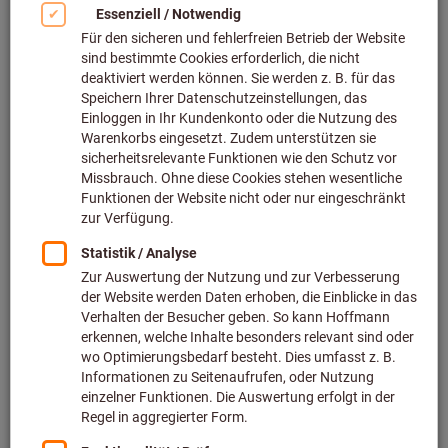
Lieferbar
3 Varianten
ab
103,93 €
inkl. MwSt.
zzgl. Versandkosten
Netto
87,34 €
Zu den Varianten
GARANT GreenPlus Schleiföl,
Inhalt: 500ml
Art.-Nr.: 558570 500
Sofort lieferbar
21,24 €
Preis pro 1 Stück
(42,48 € / 1 Liter)