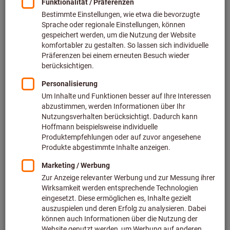
inkl. MwSt.
zzgl. Versandkosten
Netto
17,85 €
Menge
Artikel merken
Verwandte Kategorien
Kühlschmierstoffe
Schneidpasten
Schneidöle