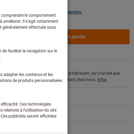
ivraison
clients professionnels après
connexion.
Ajouter au panier
 à 3 semaines
i de livraison et les conseils limités:
rticle pour vous directement chez le fabricant, car il ne fait pas
timent principal et n’est donc pas en stock chez nous.
Infos
Partager l’article