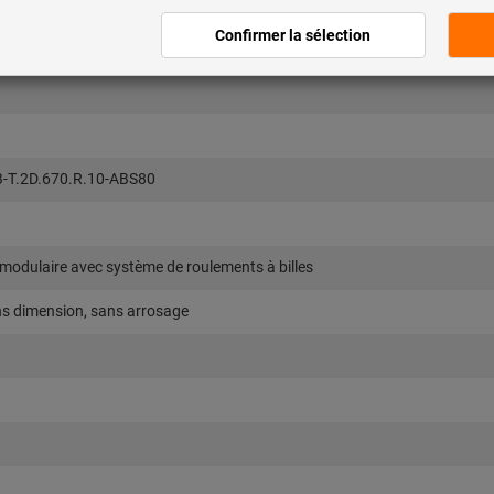
-T.2D.670.R.10-ABS80
 modulaire avec système de roulements à billes
ns dimension, sans arrosage