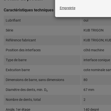
Caractéristiques techniques
Lubrifiant
oui
Série
KUB TRIGON
Référence fabricant
KUB TRIGON; KUB
Position des interfaces
côté machine
Type de barre
interface conique
Exécution barre
cote nominale sa
Dimensions de barre, sans dimensions
80
Diamètre des dents, min. D
67 mm
c
Nombre de dents, total
2
Angle, 1er étage
140 degré