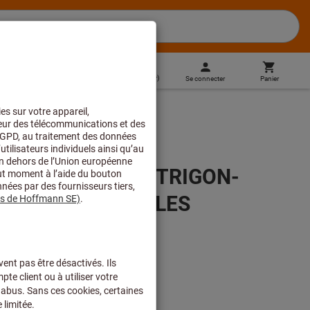
BE
(
fr
)
Se connecter
Panier
Commande directe
R.10-ABS80 KUB TRIGON-
UETTES AMOVIBLES