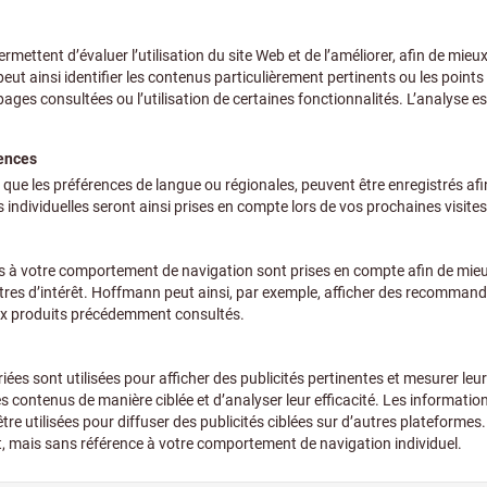
+ TVA en vigueur
Prix et frais de l
Prix personnalisés pour les 
Quantité
Délai de livraison estimé : 2
Veuillez noter le déla
Nous commandons cet a
partie de notre assor
Ajouter à la liste de favoris
De la série