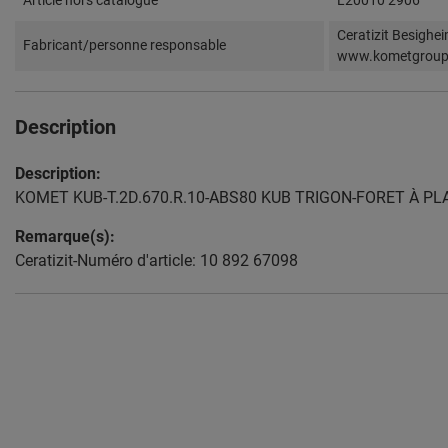
Article hors catalogue
L20010 2906
Ceratizit Besighe
Fabricant/personne responsable
www.kometgrou
Description
Description:
KOMET KUB-T.2D.670.R.10-ABS80 KUB TRIGON-FORET À P
Remarque(s):
Ceratizit-Numéro d'article: 10 892 67098