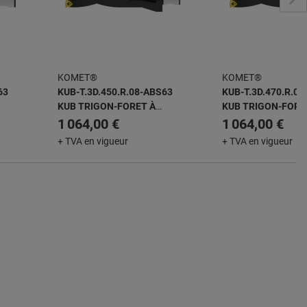
KOMET®
KOMET®
63
KUB-T.3D.450.R.08-ABS63
KUB-T.3D.470.R.0
KUB TRIGON-FORET À
KUB TRIGON-FORE
ES
PLAQUETTES AMOVIBLES
PLAQUETTES AMO
1 064,00 €
1 064,00 €
+ TVA en vigueur
+ TVA en vigueur