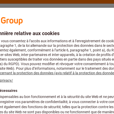
s
Conseils et assistance
Hoffmann Group
rçage
Forets hélicoïdaux et à plaquettes
Foret à plaquettes
KUB-T.2D.670.
FORET À PLAQ
Réf.:
V14 36700
Prix par 1 Unité