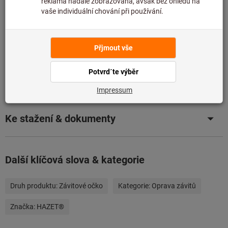
eKatalog
Údaje o výrobku
Popis
Ke stažení & dokumenty
Další klíčová slova & kategorie
Druh produktu:
Závitové očko
Kategorie:
Oprava závitů
Značka:
HAZET®