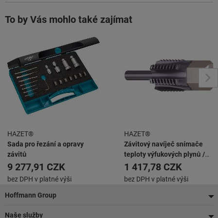
To by Vás mohlo také zajímat
HAZET®
HAZET®
Sada pro řezání a opravy
Závitový navíječ snímače
závitů
teploty výfukových plynů /
sondy ∙ vnější šestihran 13
9 277,91 CZK
1 417,78 CZK
mm 43 mm
bez DPH v platné výši
bez DPH v platné výši
Zápatí
Hoffmann Group
Naše služby