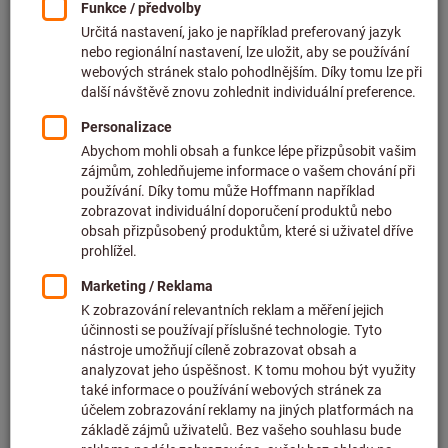
Cena za 1 ks
bez DPH v platné výši
plus náklady na dopravu
Individuální ceny pro firemní zákazníky po
přihlášení.
Pro ⌀ závitu (mm):
4-13
16-38
Množství
Do košíku
Doba dodání cca
1-2 pracovních dnů
Ihned k dodání
Přidat do seznamu přání
Sdílet artikl