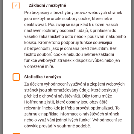
Kliknutím zvětšíte obrázek