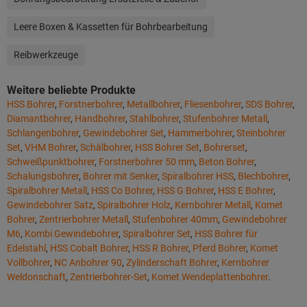
Leere Boxen & Kassetten für Bohrbearbeitung
Reibwerkzeuge
Weitere beliebte Produkte
HSS Bohrer
,
Forstnerbohrer
,
Metallbohrer
,
Fliesenbohrer
,
SDS Bohrer
,
Diamantbohrer
,
Handbohrer
,
Stahlbohrer
,
Stufenbohrer Metall
,
Schlangenbohrer
,
Gewindebohrer Set
,
Hammerbohrer
,
Steinbohrer
Set
,
VHM Bohrer
,
Schälbohrer
,
HSS Bohrer Set
,
Bohrerset
,
Schweißpunktbohrer
,
Forstnerbohrer 50 mm
,
Beton Bohrer
,
Schalungsbohrer
,
Bohrer mit Senker
,
Spiralbohrer HSS
,
Blechbohrer
,
Spiralbohrer Metall
,
HSS Co Bohrer
,
HSS G Bohrer
,
HSS E Bohrer
,
Gewindebohrer Satz
,
Spiralbohrer Holz
,
Kernbohrer Metall
,
Komet
Bohrer
,
Zentrierbohrer Metall
,
Stufenbohrer 40mm
,
Gewindebohrer
M6
,
Kombi Gewindebohrer
,
Spiralbohrer Set
,
HSS Bohrer für
Edelstahl
,
HSS Cobalt Bohrer
,
HSS R Bohrer
,
Pferd Bohrer
,
Komet
Vollbohrer
,
NC Anbohrer 90
,
Zylinderschaft Bohrer
,
Kernbohrer
Weldonschaft
,
Zentrierbohrer-Set
,
Komet Wendeplattenbohrer
.