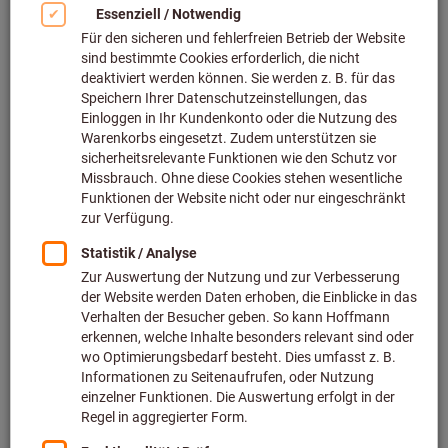
Kegelbohrer (9)
Stufenbohrer (88)
Aufbohrer (28)
Tieflochbohrer (253)
Mikrobohrer (6)
Blechschälbohrer (6)