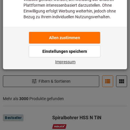
Finden Sie hier Ihr passendes Werkzeug
Kosten senken, Leistung erhalten –
Nachschleifservice schnell & effizient
Wir prüfen, schleifen und beschichten Ihre
Zerspanungswerkzeuge – mit Original-
Geometrie, bis zu 95 % der Standzeit und bis
zu 85 % Kostenersparnis.
Zum Nachschleifservice
Filtern & Sortieren
Mehr als
3000
Produkte gefunden
Produkte
Spiralbohrer HSS N TiN
Bestseller