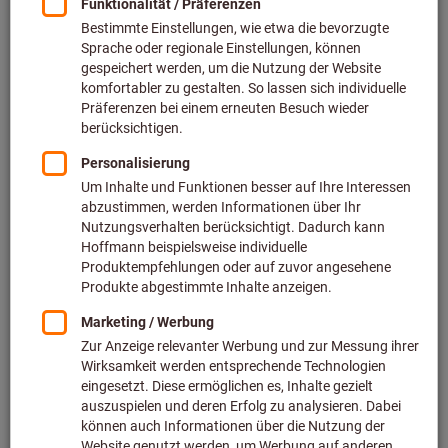
Kernbohrer (894)
Lochschneider & Kreisschneider (324)
Betonbohrer & Steinbohrer (1321)
Holzbohrer (361)
Fließbohrer (16)
Sie suchen noch nach dem geeigneten
Werkzeug?
Entdecken Sie den ToolScout mit
Anwendungsdaten, Werkzeugsuche und
individuellen Bearbeitungsaufgaben.