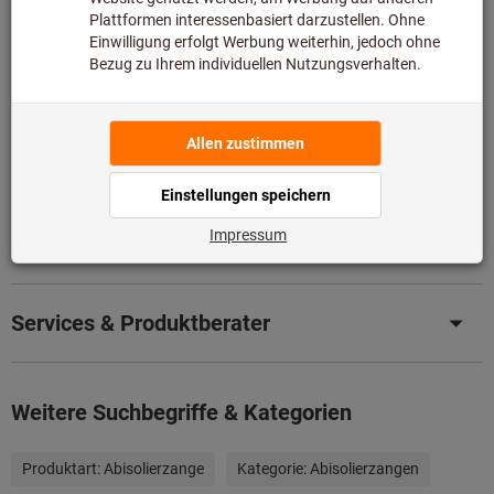
Produktdetails
Beschreibung
Downloads & Dokumente
Mit ähnlichen Produkten vergleichen
Services & Produktberater
Weitere Suchbegriffe & Kategorien
Produktart:
Abisolierzange
Kategorie:
Abisolierzangen