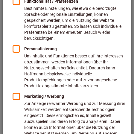
Preis pro 1 Stück
zzgl. MwSt.
zzgl. Versandkosten
Individuelle Preisanzeige für Geschäftskunden nach
Anmeldung.
Menge
In den Warenkorb
Lieferzeit ca.
1-2 Werktage
Sofort lieferbar
Artikel merken
Artikel teilen
Blätterkatalog