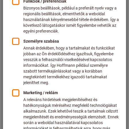
Ár / 1 Darab
plusz az aktuális ÁFA.
Árak plusz szállítási költségek
Egyedi árak az üzleti ügyfelek számára a
bejelentkezés
után.
Mennyiség
A kosárba
Raktáron
Hozzáadás a kívánságlistához
Cikk megosztása
Lapozható katalógus