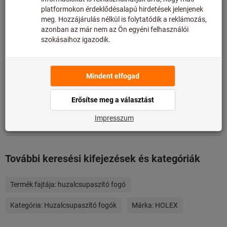
Termékadatok
Leírás
Letöltések és dokumentumok
További keresési kifejezések és kategóriák
Termék fajtája:
huzalcsupaszító fogó
Kategória:
Huzalcsupaszító fogók
Márka:
HOLEX