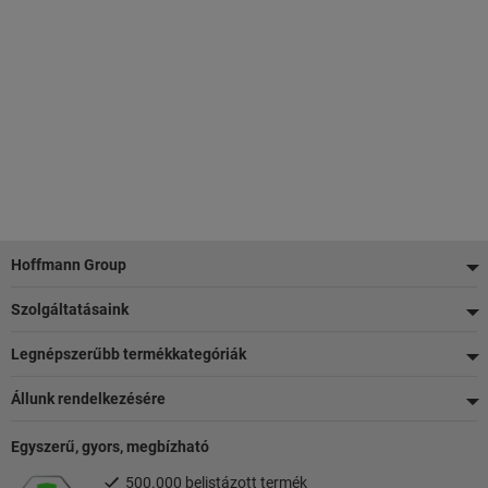
Lábléc
Hoffmann Group
Szolgáltatásaink
Legnépszerűbb termékkategóriák
Állunk rendelkezésére
Egyszerű, gyors, megbízható
500.000 belistázott termék