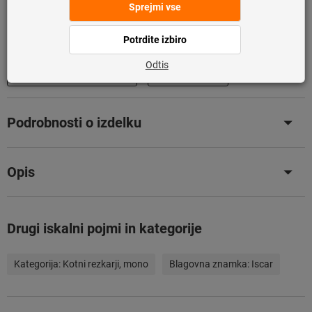
Ta izdelek za vas naročimo neposredno pri proizvajalcu,
saj ni del naše glavne ponudbe in ga zato nimamo na
zalogi.
Info
Dodaj na seznam želja
Deli izdelek
Podrobnosti o izdelku
Opis
Drugi iskalni pojmi in kategorije
Kategorija:
Kotni rezkarji, mono
Blagovna znamka:
Iscar