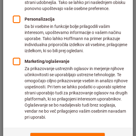
Cena na 1 kos
plus DDV po trenutni stopnji
in strošek dostave
Individualne cene za poslovne stranke po
prijavi.
Količina
V košarico
Predviden čas dostave: 6-8 tedna
Upoštevajte daljši čas dostave in omejeno število
nasvetov: