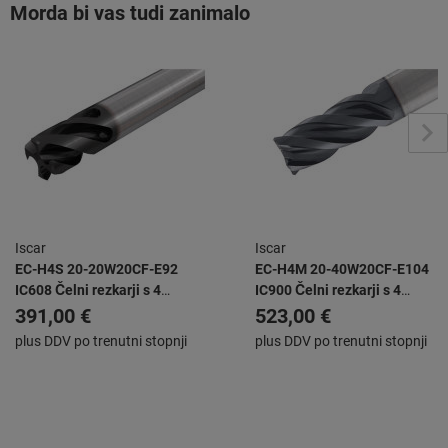
Morda bi vas tudi zanimalo
Iscar
Iscar
EC-H4S 20-20W20CF-E92
EC-H4M 20-40W20CF-E104
IC608 Čelni rezkarji s 4
IC900 Čelni rezkarji s 4
rezalnimi robovi, različnim
rezalnimi robovi, različnim
391,00 €
523,00 €
kotom vijačnice in
kotom vijačnice in
plus DDV po trenutni stopnji
plus DDV po trenutni stopnji
spremenljivim korakom za
spremenljivim korakom za
obdelavo z nizkimi
obdelavo z nizkimi
vibracijami
vibracijami