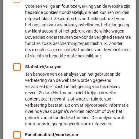
OP DE WERKPLEK
De huid is het grootste menselijke orgaan. Het vervult een
belangrijke beschermende functie en ondersteunt het
menselijk
immuunsysteem
. In de professionele omgeving
staat de huid permanent bloot aan talrijke schadeljike
invloeden, wat het
risico op huidziekten
verhoogt. 38% van
alle beroepsziekten zijn huidziekten, aangezien de huid
wordt blootgesteld aan tal van schadelijke invloeden in de
werkomgeving. Eén van de meest voorkomende huidziektes
is
dermatitis
, veroorzaakt door allergene stoffen, chemische
of zelfs giftige stoffen.
De kosten van uitval zijn navenant hoog en de genezig van
huidziekten is vaak zeer langdurig. Om deze redenen is
bescherming van de huid op de werkplek van
doorslaggevende betekenis om de gezonde toestand van de