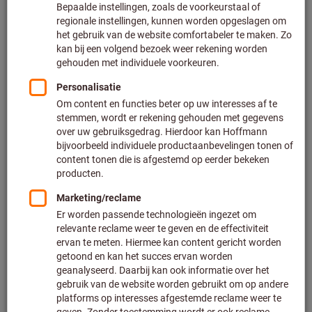
huid te behouden. Met een goede huidbescherming en een
regelmatige handhygiëne
kunnen ziekteverzuim en
hoge
behandelingskosten tot wel 40 %
worden verlaagd.
Uitgebreide huidbescherming beschermt tegen
verwondingen of schade aan de huid door:
Werken in een vochtige omgeving
Contact met gevaarlijke stoffen (bijv. chemicaliën etc.)
Fysieke effecten (bijv. scherpe of vallende voorwerpen)
UV-straling (bijv. verbrandingen)
DE VIER STAPPEN-AANPAK
VOOR OPTIMALE
HUIDBESCHERMING