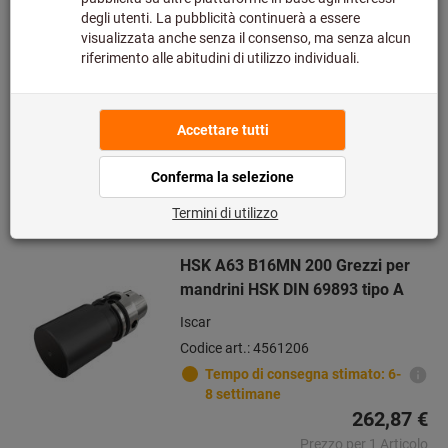
242,50 €
Prezzo per 1 Articolo
più IVA all’aliquota corrente
Prezzo più
spese di spedizione
Quantità
Aggiungi alla lista dei preferiti
HSK A63 B16MN 200 Grezzi per
mandrini HSK DIN 69893 tipo A
Iscar
Codice art.: 4561206
Tempo di consegna stimato: 6-
8 settimane
262,87 €
Prezzo per 1 Articolo