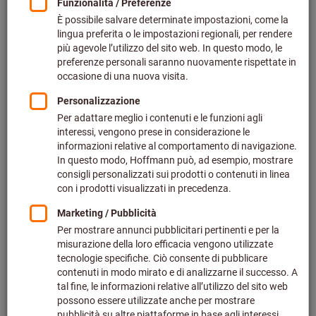
Codice art.: 307014 300
Disponibile a magazzino
591,05 €
Prezzo per 1 Articolo
più IVA all’aliquota corrente
Prezzo più
spese di spedizione
Quantità
Aggiungi alla lista dei preferiti
Mandrino di controllo DIN 69893,
HSK-F 63, Dim. A: 300mm
Codice art.: 307016 300
Disponibile a magazzino
478,23 €