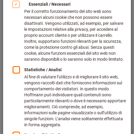
Prodotti
Mandrino di controllo DIN 69893,
HSK-A 63, Dim. A: 300mm
Codice art.: 307012 300
Disponibile a magazzino
520,17 €
Prezzo per 1 Articolo
più IVA all’aliquota corrente
Prezzo più
spese di spedizione
Quantità
Aggiungi alla lista dei preferiti
Mandrino di controllo DIN 69893,
HSK-A 100, Dim. A: 300mm