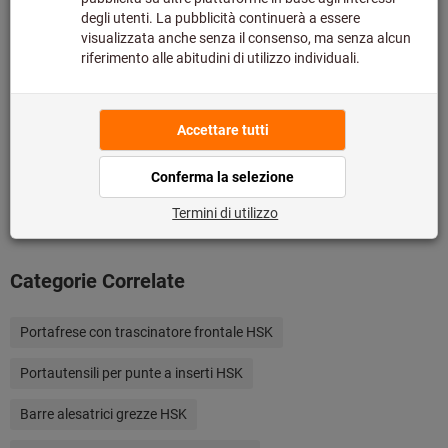
Prezzo per 1 Articolo
più IVA all’aliquota corrente
Prezzo più
spese di spedizione
Quantità
Aggiungi alla lista dei preferiti
Categorie Correlate
Portafrese con trascinatore frontale HSK
Portautensili per punte a inserti HSK
Barre alesatrici grezze HSK