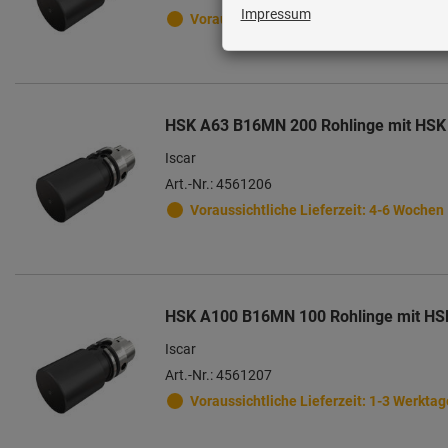
Voraussichtliche Lieferzeit: 4-6 Wochen
HSK A63 B16MN 200 Rohlinge mit HSK
Iscar
Art.-Nr.: 4561206
Voraussichtliche Lieferzeit: 4-6 Wochen
HSK A100 B16MN 100 Rohlinge mit HS
Iscar
Art.-Nr.: 4561207
Voraussichtliche Lieferzeit: 1-3 Werktag