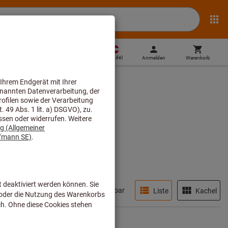
AT
(
de
)
Anmelden
Warenkorb
Direktkauf
Sofort lieferbar
Liste
Kachel