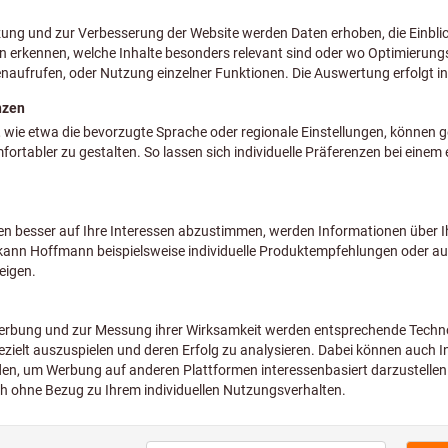
ß: 160mm
Preis
zzgl. MwSt.
zzgl. Ve
aß: 250mm
Preis
zzgl. MwSt.
zzgl. Ve
 DIN69893/A-Schaft
Preis