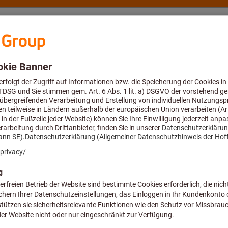
eratung und Support
Hoffmann Group
Angebote %
ftkegel HSK (ISO 12164-1)
ahmegröße, dimensionslos
Norm