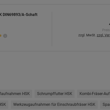
K DIN69893/A-Schaft
Preis
zzgl. MwSt.
zzgl. Ve
e
faufnahmen HSK
Schrumpffutter HSK
Kombi-Fräser-Au
 HSK
Werkzeugaufnahmen für Einschraubfräser HSK
Spa