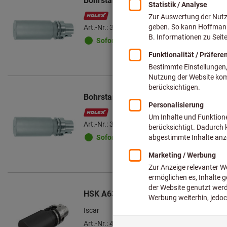
Bohrstangenrohling, HSK-A 63, A-Ma
Art.-Nr.: 307025 160
Sofort lieferbar
Bohrstangenrohling, HSK-A 100, A-M
Art.-Nr.: 307027 250
Sofort lieferbar
HSK A63 B16MN 100 Rohlinge mit HSK
Iscar
Art.-Nr.: 4561205