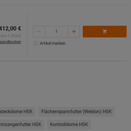
412,00 €
Menge
 pro 1 Stück
rsandkosten
Artikel merken
fsteckdorne HSK
Flächenspannfutter (Weldon) HSK
nnzangenfutter HSK
Kontrolldorne HSK