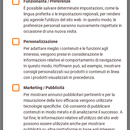
Bild zum Vergrößern anklicken
Preis pro 1 Stück
zzgl. MwSt.
zzgl. Versandkosten
Individuelle Preisanzeige für Geschäftskunden nach
Anmeldung.
Menge