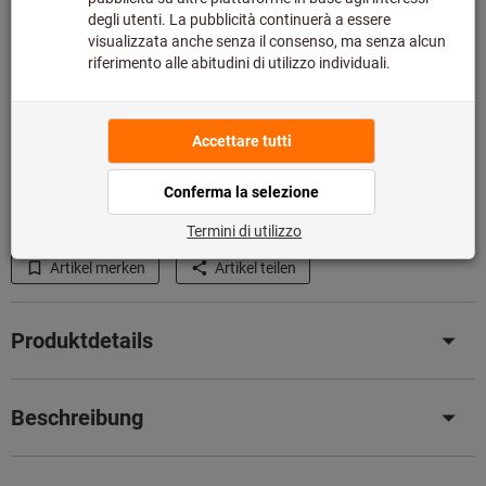
In den Warenkorb
Voraussichtliche Lieferzeit: 4-6 Werktage
Bitte beachten Sie die Lieferzeit und eingeschränkte
Beratung:
Diesen Artikel bestellen wir für Sie direkt beim Hersteller,
da er nicht Bestandteil unseres Hauptsortiments ist und
somit nicht bei uns auf Lager liegt.
Infos
Artikel merken
Artikel teilen
Produktdetails
Beschreibung