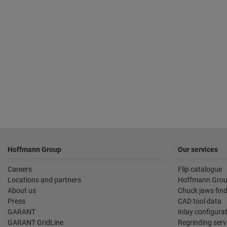
Podnožje
Hoffmann Group
Our services
Careers
Flip catalogue
Locations and partners
Hoffmann Grou
About us
Chuck jaws fin
Press
CAD tool data
GARANT
Inlay configura
GARANT GridLine
Regrinding serv