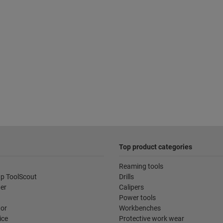
Top product categories
Reaming tools
p ToolScout
Drills
der
Calipers
Power tools
tor
Workbenches
ice
Protective work wear