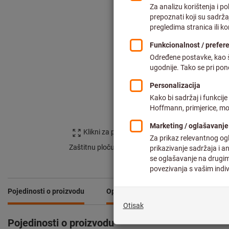
Klikni za povećanje slike
Zaštitnu ploču ukloniti prije potrebe.
Pojedinosti o proizvodu
Opis
Preuzimanja i dokumenti
Pojedinosti o proizvodu