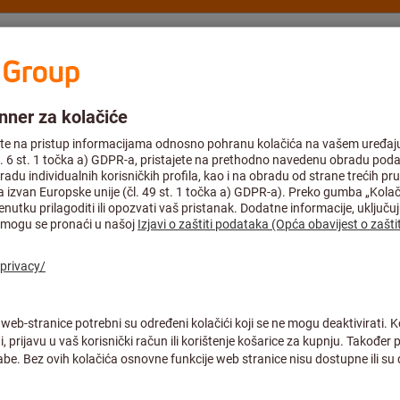
ulting and support
Hoffmann Group
dionica i pogon
Pohranjivanje alata i malih dijelova
Magnetski s
„Hold fast“ lon
Artikl br.:
085968 44
Cijena po 1 Piece
Plus PDV po trenutnoj stopi
Cijen