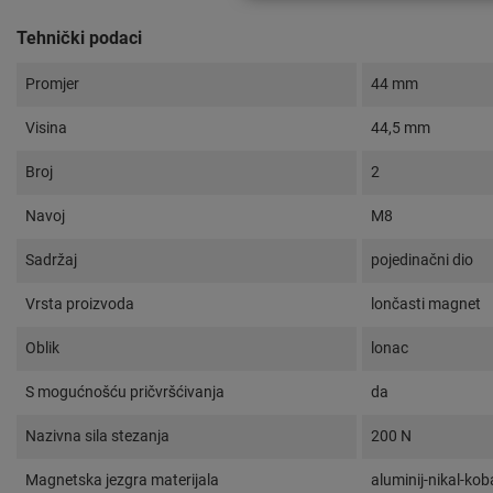
Tehnički podaci
Promjer
44 mm
Visina
44,5 mm
Broj
2
Navoj
M8
Sadržaj
pojedinačni dio
Vrsta proizvoda
lončasti magnet
Oblik
lonac
S mogućnošću pričvršćivanja
da
Nazivna sila stezanja
200 N
Magnetska jezgra materijala
aluminij-nikal-kob