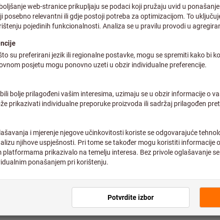
Pojedinačne cijene za poslo
⌀ (mm):
44
55
70
Količina
Na zalihi
Dodaj na listu želja