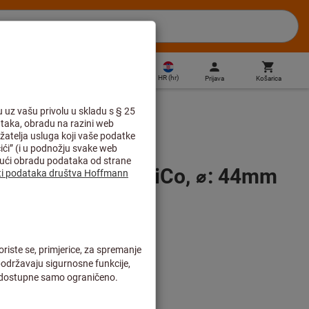
HR
(
hr
)
Prijava
Košarica
Direktna kupnja
premnici
časti magnet, AlNiCo, ⌀: 44mm
e plus troškovi dostave