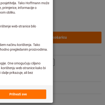
vne korisnike nakon
prijave.
Dodaj u košaricu
Podijeli artikl
Flip katalog