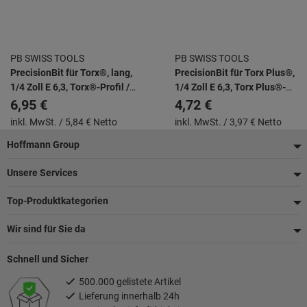
PB SWISS TOOLS
PB SWISS TOOLS
PrecisionBit für Torx®, lang,
PrecisionBit für Torx Plus®,
1/4 Zoll E 6,3, Torx®-Profil /
1/4 Zoll E 6,3, Torx Plus®-
ganze Länge: TX20/95mm
Profil: 15IP
6,95 €
4,72 €
inkl. MwSt. /
5,84 € Netto
inkl. MwSt. /
3,97 € Netto
Fußzeile
Hoffmann Group
Unsere Services
Top-Produktkategorien
Wir sind für Sie da
Schnell und Sicher
500.000 gelistete Artikel
Lieferung innerhalb 24h