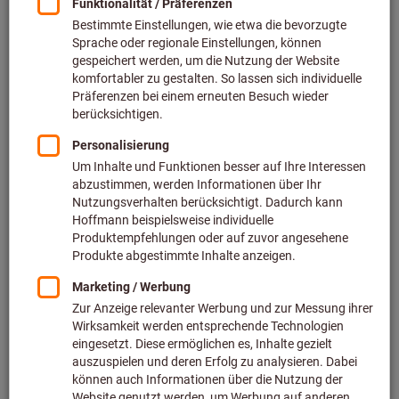
Preis pro 1 Stück
inkl. MwSt.
zzgl. Versandkosten
Netto: 4,01 €
Staffelpreise:
ab 1 Stück
4,77 €
/ 1 Stück
ab 10 Stück
3,97 €
/ 1 Stück
Torx®-Profil:
TX5
TX6
TX7
TX8
TX9
TX10
TX15
TX20
TX25
TX30
TX40
Wollen Sie mehrere Varianten gleichzeitig bestellen?