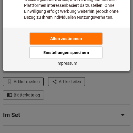
Zur Schnellerfassung
Menge
In den Warenkorb
Lieferzeit ca.
1-2 Werktage
Sofort lieferbar
Artikel merken
Artikel teilen
Blätterkatalog
Im Set