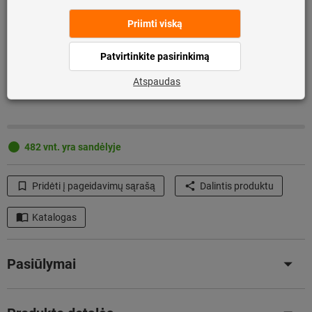
Kiekis
Įdėti į prekių krepšelį
482 vnt. yra sandėlyje
Pridėti į pageidavimų sąrašą
Dalintis produktu
Katalogas
Pasiūlymai