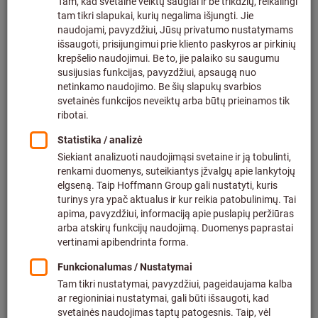
Spustelėkite, kad padidintumėte vaizdą