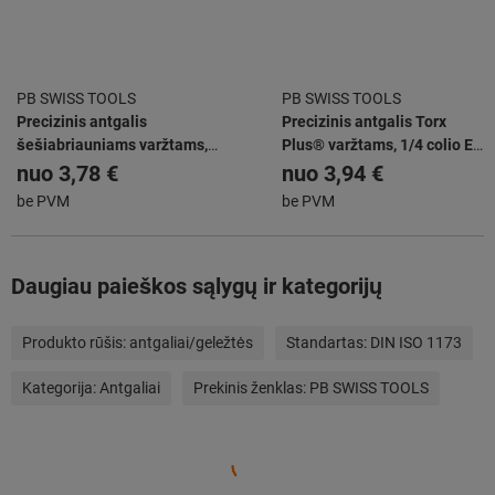
PB SWISS TOOLS
PB SWISS TOOLS
Precizinis antgalis
Precizinis antgalis Torx
šešiabriauniams varžtams,
Plus® varžtams, 1/4 colio E
1/4 colio E 6,3
6,3
nuo
3,78 €
nuo
3,94 €
be PVM
be PVM
Daugiau paieškos sąlygų ir kategorijų
Produkto rūšis:
antgaliai/geležtės
Standartas:
DIN ISO 1173
Kategorija:
Antgaliai
Prekinis ženklas:
PB SWISS TOOLS