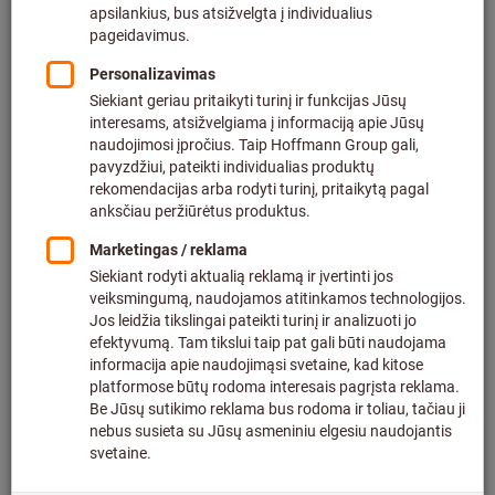
Kaina už vieną 1 vnt.
be PVM
plius siuntimo kaštai
Individualios kainos verslo klientams po
prisijungimo.
Kainos pagal kiekį:
Nuo 1 vnt.
4,01 €
/ 1 vnt.
Nuo 10 vienetai
3,34 €
/ 1 vnt.
Torx® profilis:
TX5
TX6
TX7
TX8
TX9
TX10
TX15
TX20
TX25
TX30
TX40
Ar norite užsisakyti daugiau nei vieną prekę?
Norėdami greitai įvesti