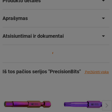
Produkto detalės
Aprašymas
Atsisiuntimai ir dokumentai
Iš tos pačios serijos "PrecisionBits"
Peržiūrėti viską