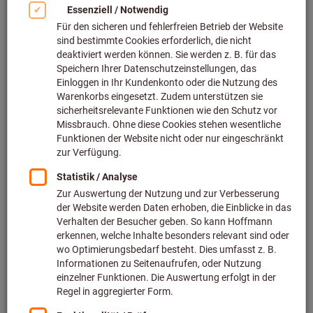
Kugellagermontagewerkzeuge (9)
Mutternsprenger (88)
Kabeleinzugswerkzeug (18)
Filtern & Sortieren
1522
Produkte
Produkte
Hebeleisen mit Klaue
Bestseller
HEYCO