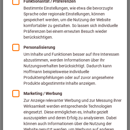
Art.-Nr.: 759800
Sofort lieferbar
21,54 €
Preis pro 1 Stück
inkl. MwSt.
zzgl. Versandkosten
Netto
18,10 €
Menge
Artikel merken
Montiereisen
Art.-Nr.: 759825
Lieferbar
4 Varianten
ab