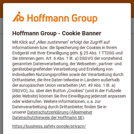
Suchen
Suche
Hoffmann
nach
Group
Produktname,
Hoffmann
DE
(
de
)
Menü
Direktkauf
Anmelden
Warenkorb
Home
Artikelnummer,
Group
Kategorie,
Startseite
Handwerkzeuge
site
EAN/GTIN,
navigation
Begriff,
Montagewerkzeuge &
Marke...
Demontagewerkzeuge
Kategorien
Hebeleisen & Nageleisen (163)
Abzieher (1037)
Auszieher (207)