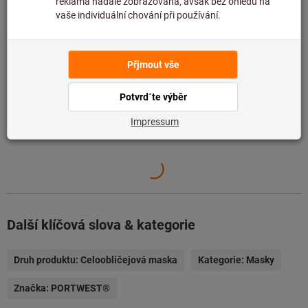
Přidat do seznamu přání
Sdílet artikl
Údaje o výrobku
Popis
Další klíčová slova & kategorie
Druh produktu:
Celoobličejová maska
Kategorie:
Masky
Značka:
PORTWEST®