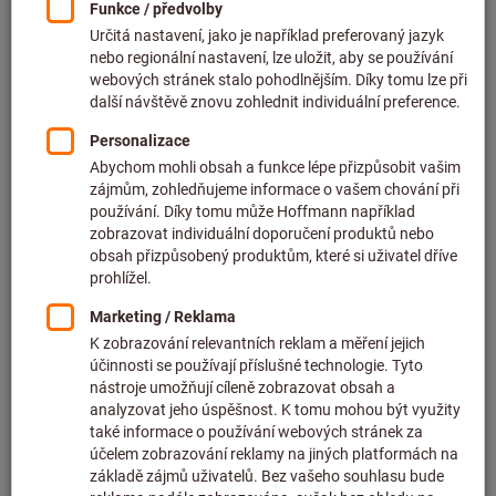
Cena za 1 ks
bez DPH v platné výši
plus náklady na dopravu
Individuální ceny pro firemní zákazníky po
přihlášení.
Množství
Do košíku
Předpokládaná doba dodání: 1–2 týdny
Upozorňujeme na prodlouženou dodací lhůtu a
omezené poradenství:
Tuto položku pro vás objednáváme přímo u výrobce,
protože není součástí našeho hlavního sortimentu, a
proto ji nemáme skladem.
Informace