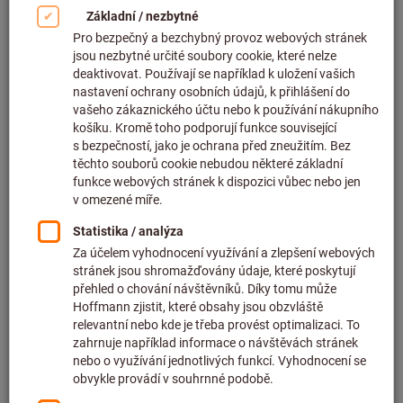
Kliknutím zvětšíte obrázek